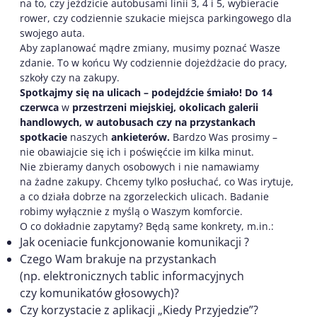
na to, czy jeździcie autobusami linii 3, 4 i 5, wybieracie
rower, czy codziennie szukacie miejsca parkingowego dla
swojego auta.
Aby zaplanować mądre zmiany, musimy poznać Wasze
zdanie. To w końcu Wy codziennie dojeżdżacie do pracy,
szkoły czy na zakupy.
Spotkajmy się na ulicach – podejdźcie śmiało!
Do 14
czerwca
w
przestrzeni miejskiej, okolicach galerii
handlowych, w autobusach czy na przystankach
spotkacie
naszych
ankieterów.
Bardzo Was prosimy –
nie obawiajcie się ich i poświęćcie im kilka minut.
Nie zbieramy danych osobowych i nie namawiamy
na żadne zakupy. Chcemy tylko posłuchać, co Was irytuje,
a co działa dobrze na zgorzeleckich ulicach. Badanie
robimy wyłącznie z myślą o Waszym komforcie.
O co dokładnie zapytamy? Będą same konkrety, m.in.:
Jak oceniacie funkcjonowanie komunikacji ?
Czego Wam brakuje na przystankach
(np. elektronicznych tablic informacyjnych
czy komunikatów głosowych)?
Czy korzystacie z aplikacji „Kiedy Przyjedzie”?