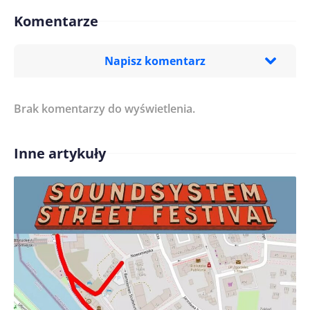
Komentarze
Napisz komentarz
Brak komentarzy do wyświetlenia.
Imię/ Nick*
Inne artykuły
Treść komentarza*
Zapamiętaj moje dane w tej przeglądarce podczas
pisania kolejnych komentarzy.