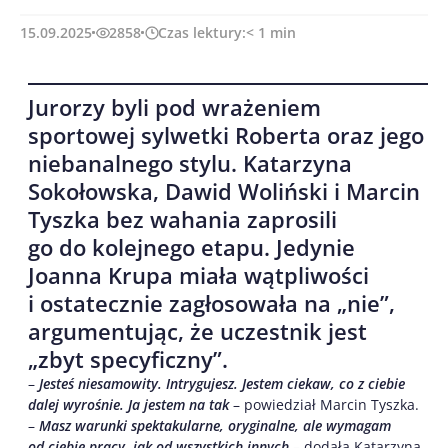
15.09.2025
2858
Czas lektury:
< 1
min
Jurorzy byli pod wrażeniem
sportowej sylwetki Roberta oraz jego
niebanalnego stylu. Katarzyna
Sokołowska, Dawid Woliński i Marcin
Tyszka bez wahania zaprosili
go do kolejnego etapu. Jedynie
Joanna Krupa miała wątpliwości
i ostatecznie zagłosowała na „nie”,
argumentując, że uczestnik jest
„zbyt specyficzny”.
–
Jesteś niesamowity. Intrygujesz. Jestem ciekaw, co z ciebie
dalej wyrośnie. Ja jestem na tak
– powiedział Marcin Tyszka.
–
Masz warunki spektakularne, oryginalne, ale wymagam
od ciebie pracy, jak od wszystkich innych
– dodała Katarzyna