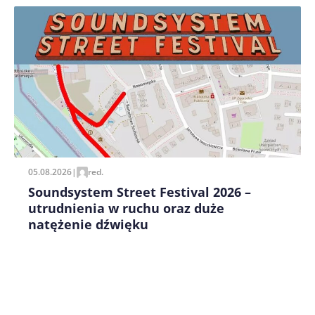
Zapamiętaj moje dane w tej przeglądarce podczas
pisania kolejnych komentarzy.
05.08.2026
|
red.
Soundsystem Street Festival 2026 –
utrudnienia w ruchu oraz duże
natężenie dźwięku