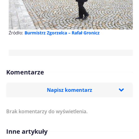
Źródło:
Burmistrz Zgorzelca – Rafał Gronicz
Komentarze
Napisz komentarz
Brak komentarzy do wyświetlenia.
Imię/ Nick*
Inne artykuły
Treść komentarza*