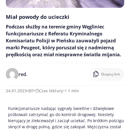
Miał powody do ucieczki
Podczas służby na terenie gminy Węgliniec
funkcjonariusze z Referatu Kryminalnego
Komisariatu Policji w Pieńsku zauważyli pojazd
marki Peugeot, który poruszał się z nadmierną
prędkością oraz miał niesprawne światła mijania.
red.
Skopiuj link
24.01.2023
7
Czas lektury:
< 1
min
Funkcjonariusze nadając sygnały świetlne i dźwiękowe
próbowali zatrzymać go do kontroli drogowej. Niestety
kierujący je zlekceważył i zaczął uciekać. Po krótkim pościgu
skręcił w drogę polną, gdzie się zakopał. Mężczyzna został