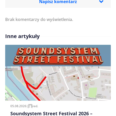
Napisz komentarz
Brak komentarzy do wyświetlenia.
Imię/ Nick*
Inne artykuły
Treść komentarza*
Zapamiętaj moje dane w tej przeglądarce podczas
pisania kolejnych komentarzy.
05.08.2026
|
red.
Soundsystem Street Festival 2026 –