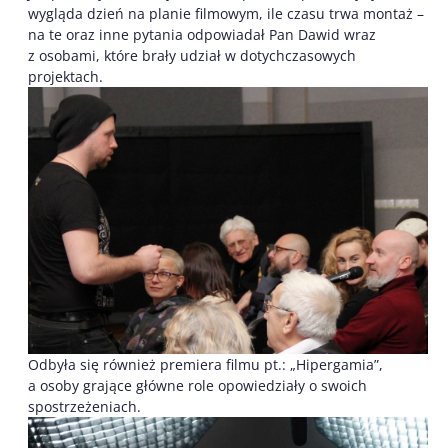
wygląda dzień na planie filmowym, ile czasu trwa montaż –
na te oraz inne pytania odpowiadał Pan Dawid wraz
z osobami, które brały udział w dotychczasowych
projektach.
Odbyła się również premiera filmu pt.: „Hipergamia”,
a osoby grające główne role opowiedziały o swoich
spostrzeżeniach.