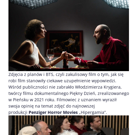
Zdjęcia z planów i BTS, czyli zakulisowy film o tym, jak się
robi film stanowiły ciekawe uzupełnienie wypowiedzi.
Wśród publiczności nie zabrakło Włodzimierza Krygiera,
twórcy filmu dokumentalnego Piękny Dzień, zrealizowanego
w Pieńsku w 2021 roku. Filmowiec z uznaniem wyraził
swoja opinię na temat zdjęć do najnowszej
produkcji
Penziger Horror Movies
„Hipergamia”.