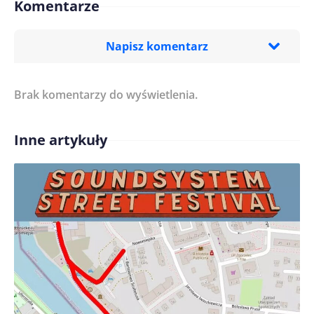
Komentarze
Napisz komentarz
Brak komentarzy do wyświetlenia.
Imię/ Nick*
Inne artykuły
Treść komentarza*
Zapamiętaj moje dane w tej przeglądarce podczas
pisania kolejnych komentarzy.