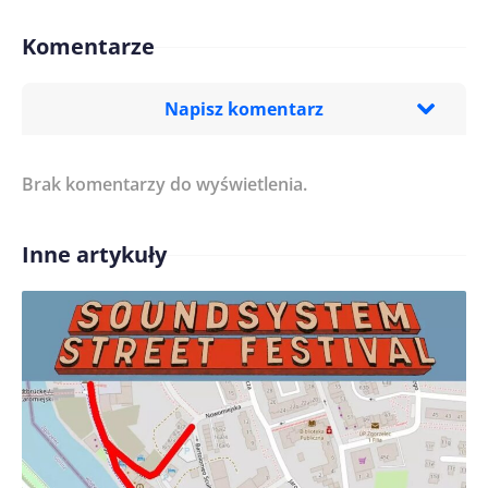
Komentarze
Napisz komentarz
Brak komentarzy do wyświetlenia.
Imię/ Nick*
Inne artykuły
Treść komentarza*
Zapamiętaj moje dane w tej przeglądarce podczas
pisania kolejnych komentarzy.