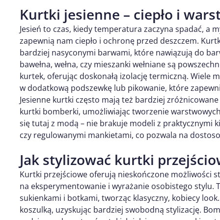
Kurtki jesienne – ciepło i wa
Jesień to czas, kiedy temperatura zaczyna spadać, a 
zapewnią nam ciepło i ochronę przed deszczem. Kurtki
bardziej nasyconymi barwami, które nawiązują do barw 
bawełna, wełna, czy mieszanki wełniane są powszechn
kurtek, oferując doskonałą izolację termiczną. Wiele 
w dodatkową podszewkę lub pikowanie, które zapewni
Jesienne kurtki często mają też bardziej zróżnicowane 
kurtki bomberki, umożliwiając tworzenie warstwowych, 
się tutaj z modą – nie brakuje modeli z praktycznymi
czy regulowanymi mankietami, co pozwala na dostosow
Jak stylizować kurtki przejści
Kurtki przejściowe oferują nieskończone możliwości st
na eksperymentowanie i wyrażanie osobistego stylu. T
sukienkami i botkami, tworząc klasyczny, kobiecy look
koszulką, uzyskując bardziej swobodną stylizację. B