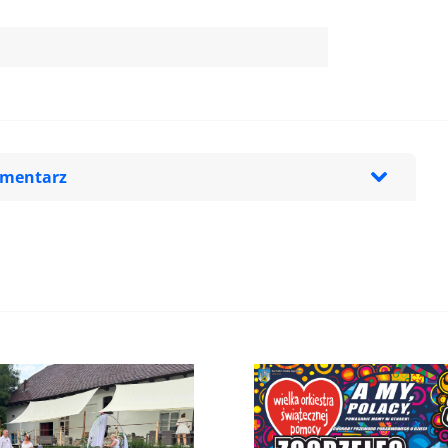
omentarz