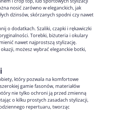
nem i crop top, lub sportowych stylizacji
ożna nosić zarówno w eleganckich, jak
isłych dżinsów, skórzanych spodni czy nawet
ij o dodatkach. Szaliki, czapki i rękawiczki
ryginalności. Torebki, biżuteria i okulary
ienić nawet najprostszą stylizację.
okazji, możesz wybrać eleganckie botki,
i
kobiety, który pozwala na komfortowe
i szerokiej gamie fasonów, materiałów
który nie tylko ochroni ją przed zmienną
tając o kilku prostych zasadach stylizacji,
codziennego repertuaru, tworząc