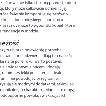
rzejściowe nie tylko chronią przed chłodem
ji, który może całkowicie odmienić jej
 która świetnie komponuje się zarówno
 z kolei, doda miejskiego charakteru
łaszcz oversize to wybór dla kobiet, które
ze tendencje w modzie.
wieżość
naszym ubiorze pojawia się potrzeba
ki wiosenne odzwierciedlają ten nastrój
tkę na tę porę roku, warto postawić
 się z wiosennym słońcem i dodają
, denim czy lekki poliester są idealne,
ami, nie powodując przegrzania.
ryzują się modnymi dodatkami, takimi jak
 im unikalnego charakteru. Modele te mogą
wodoodporne powłoki, zwiększając ich