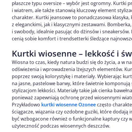
płaszcze typu oversize – wybór jest ogromny. Kurtki p
i wiatrem, ale także stanowią kluczowy element stylizac
charakter. Kurtki jeansowe to ponadczasowa klasyka,
z eleganckimi, jak i klasycznymi zestawami. Bomberka,
i swobody, idealnie pasując do dżinsów i sneakersów. P
cenią sobie komfort i trendsetterki śledzące najnows
Kurtki wiosenne – lekkość i ś
Wiosna to czas, kiedy natura budzi się do życia, a w 
odświeżenia i wprowadzenia lżejszych elementów. Kurt
poprzez swoją kolorystykę i materiały. Wybierając kur
na jasne, pastelowe barwy, które świetnie komponują
stylizacjom lekkości. Materiały takie jak cienka bawełna
ponieważ zapewniają ochronę przed wiosennymi wiatr
Przykładowo
kurtki wiosenne Ozonee
często charakte
ściągacze, wiązania czy ozdobne guziki, które dodają
być wzbogacone również o funkcjonalne kaptury czy 
użyteczność podczas wiosennych deszczów.