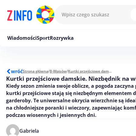
Przejdź do treści
Wiadomości
Sport
Rozrywka
wróć
Strona główna
/
8-Wpisów
/
Kurtki przejściowe damskie. Niezbędnik na wiosnę i jesień
Kurtki przejściowe damskie. Niezbędnik na wi
Kiedy sezon zmienia swoje oblicze, a pogoda zaczyna p
kurtki przejściowe stają się niezbędnym elementem 
garderoby. Te uniwersalne okrycia wierzchnie są idea
na chłodniejsze poranki i wieczory, zapewniając komfo
podczas wiosennych i jesiennych dni.
Gabriela