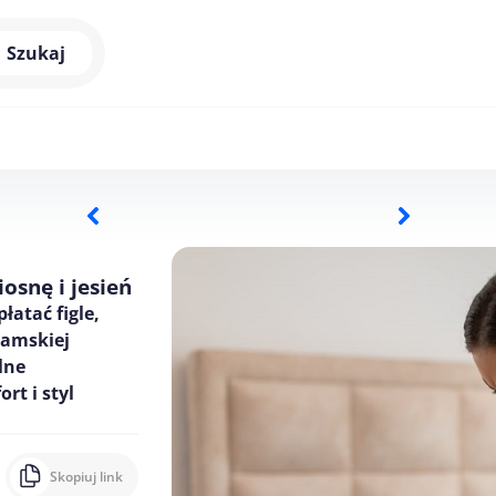
Szukaj
osnę i jesień
łatać figle,
damskiej
lne
rt i styl
Skopiuj link