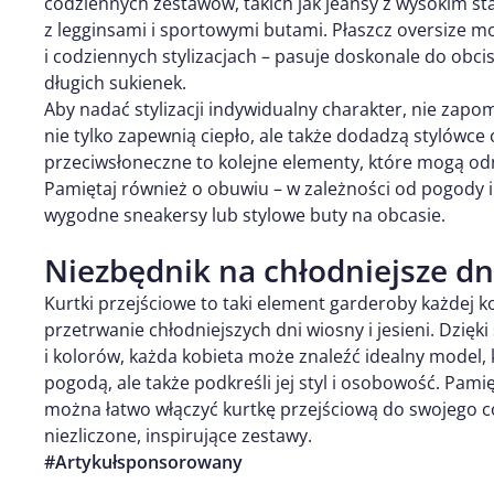
codziennych zestawów, takich jak jeansy z wysokim sta
z legginsami i sportowymi butami. Płaszcz oversize m
i codziennych stylizacjach – pasuje doskonale do obc
długich sukienek.
Aby nadać stylizacji indywidualny charakter, nie zapomn
nie tylko zapewnią ciepło, ale także dodadzą stylówce o
przeciwsłoneczne to kolejne elementy, które mogą odm
Pamiętaj również o obuwiu – w zależności od pogody i 
wygodne sneakersy lub stylowe buty na obcasie.
Niezbędnik na chłodniejsze dn
Kurtki przejściowe to taki element garderoby każdej 
przetrwanie chłodniejszych dni wiosny i jesieni. Dzięk
i kolorów, każda kobieta może znaleźć idealny model, 
pogodą, ale także podkreśli jej styl i osobowość. Pamię
można łatwo włączyć kurtkę przejściową do swojego 
niezliczone, inspirujące zestawy.
#Artykułsponsorowany