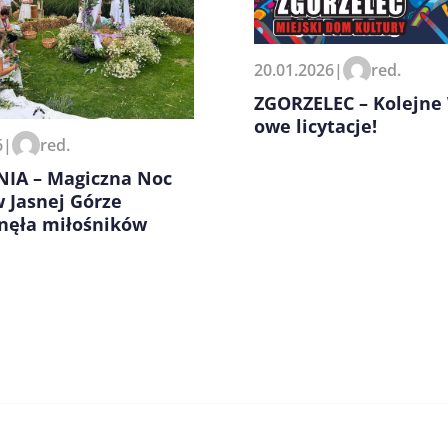
20.01.2026
|
red.
zeglądarce podczas pisania
ZGORZELEC – Kolejne
owe licytacje!
6
|
red.
IA – Magiczna Noc
 Jasnej Górze
gnęła miłośników