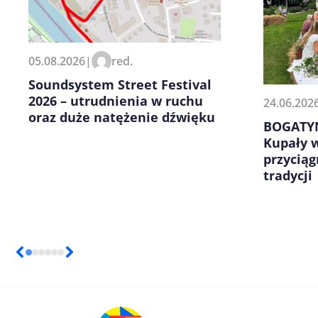
Zapamiętaj moje dane w tej pr
05.08.2026
|
red.
kolejnych komentarzy.
Soundsystem Street Festival
2026 – utrudnienia w ruchu
24.06.202
oraz duże natężenie dźwięku
BOGATYN
Kupały w
przycią
tradycji