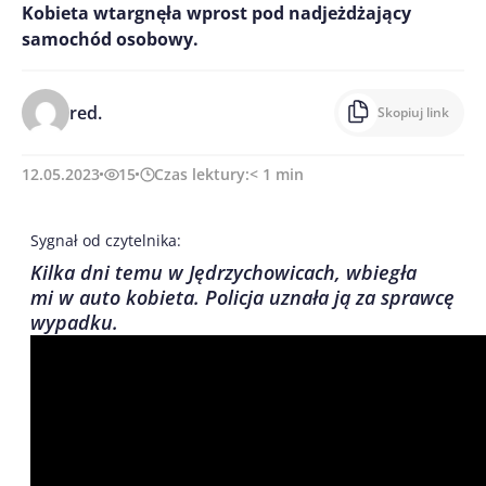
Kobieta wtargnęła wprost pod nadjeżdżający
samochód osobowy.
red.
Skopiuj link
12.05.2023
15
Czas lektury:
< 1
min
Sygnał od czytelnika:
Kilka dni temu w Jędrzychowicach, wbiegła
mi w auto kobieta. Policja uznała ją za sprawcę
wypadku.