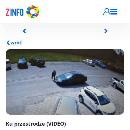
Przejdź do treści
wróć
Ku przestrodze (VIDEO)