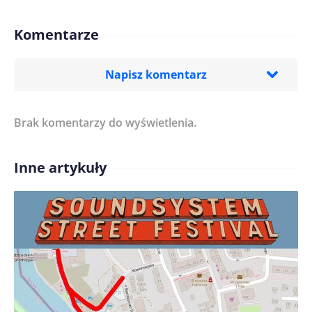
Komentarze
Napisz komentarz
Brak komentarzy do wyświetlenia.
Imię/ Nick*
Inne artykuły
Treść komentarza*
Zapamiętaj moje dane w tej przeglądarce podczas