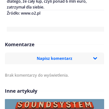
dlatego, że cały łup, czyli ponad 6 mln euro,
zatrzymał dla siebie.
Źródło: www.o2.pl
Komentarze
Napisz komentarz
Brak komentarzy do wyświetlenia.
Imię/ Nick*
Inne artykuły
Treść komentarza*