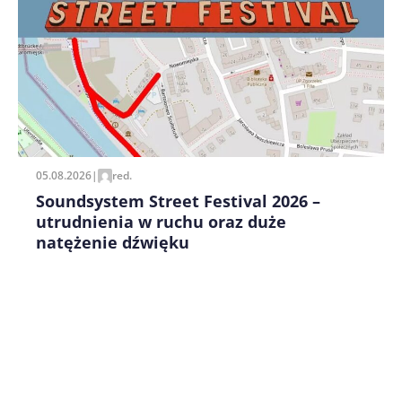
Zapamiętaj moje dane w tej przeglądarce podczas
pisania kolejnych komentarzy.
05.08.2026
|
red.
Soundsystem Street Festival 2026 –
utrudnienia w ruchu oraz duże
natężenie dźwięku