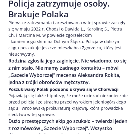
Policja zatrzymuje osoby.
Brakuje Polaka
Pierwsze zatrzymania i aresztowania w tej sprawie zaczęły
się w maju 2022 r. Chodzi o Dawida L., Karolinę S., Piotra
Ch. i Marcina M. w powiecie zgorzeleckim
i kamiennogórskim na Dolnym Śląsku. Policja w dalszym
ciągu poszukuje jeszcze mieszkańca Zgorzelca, który jest
nieuchwytny.
Rodzina zgłosiła jego zaginięcie. Nie wiadomo, co się
z nim stało. Nie mamy żadnego kontaktu – mówi
„Gazecie Wyborczej” mecenas Aleksandra Rokita,
jedna z trójki obrońców mężczyzny.
Poszukiwany Polak podobno ukrywa się w Chorwacji
.
Pojawiają się także hipotezy, że może uciekać niekoniecznie
przed policją i ze strachu przed wyrokiem jeleniogórskiego
sądu i wrocławską prokuraturą krajową, która prowadziła
śledztwo w tej sprawie.
Dużo przestępczych ekip go szukało – twierdzi jeden
z rozmówców „Gazecie Wyborczej”. Wszystko