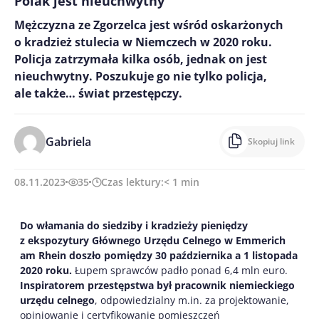
Polak jest nieuchwytny
Mężczyzna ze Zgorzelca jest wśród oskarżonych
o kradzież stulecia w Niemczech w 2020 roku.
Policja zatrzymała kilka osób, jednak on jest
nieuchwytny. Poszukuje go nie tylko policja,
ale także… świat przestępczy.
Gabriela
Skopiuj link
08.11.2023
35
Czas lektury:
< 1
min
Do włamania do siedziby i kradzieży pieniędzy
z ekspozytury Głównego Urzędu Celnego w Emmerich
am Rhein doszło pomiędzy 30 października a 1 listopada
2020 roku.
Łupem sprawców padło ponad 6,4 mln euro.
Inspiratorem przestępstwa był pracownik niemieckiego
urzędu celnego
, odpowiedzialny m.in. za projektowanie,
opiniowanie i certyfikowanie pomieszczeń