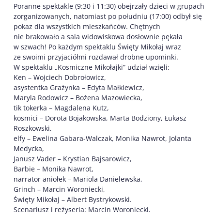
Poranne spektakle (9:30 i 11:30) obejrzały dzieci w grupach
zorganizowanych, natomiast po południu (17:00) odbył się
pokaz dla wszystkich mieszkańców. Chętnych
nie brakowało a sala widowiskowa dosłownie pękała
w szwach! Po każdym spektaklu Święty Mikołaj wraz
ze swoimi przyjaciółmi rozdawał drobne upominki.
W spektaklu „Kosmiczne Mikołajki” udział wzięli:
Ken – Wojciech Dobrołowicz,
asystentka Grażynka – Edyta Małkiewicz,
Maryla Rodowicz – Bożena Mazowiecka,
tik tokerka – Magdalena Kutz,
kosmici – Dorota Bojakowska, Marta Bodziony, Łukasz
Roszkowski,
elfy – Ewelina Gabara-Walczak, Monika Nawrot, Jolanta
Medycka,
Janusz Vader – Krystian Bajsarowicz,
Barbie – Monika Nawrot,
narrator aniołek – Mariola Danielewska,
Grinch – Marcin Woroniecki,
Święty Mikołaj – Albert Bystrykowski.
Scenariusz i reżyseria: Marcin Woroniecki.