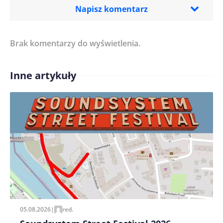
Napisz komentarz
Brak komentarzy do wyświetlenia.
Imię/ Nick*
Inne artykuły
Treść komentarza*
Zapamiętaj moje dane w tej przeglądarce podczas
pisania kolejnych komentarzy.
05.08.2026
|
red.