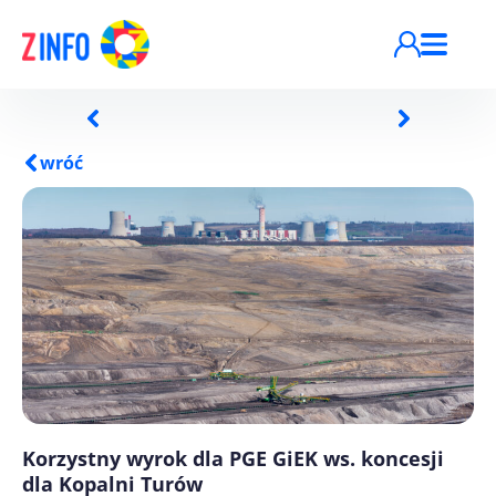
Przejdź do treści
wróć
Korzystny wyrok dla PGE GiEK ws. koncesji
dla Kopalni Turów