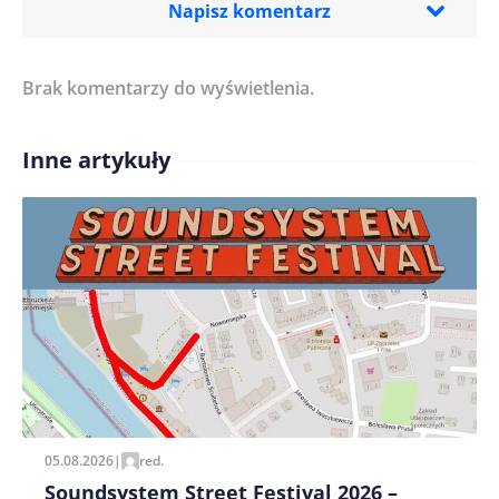
Napisz komentarz
Brak komentarzy do wyświetlenia.
Imię/ Nick*
Inne artykuły
Treść komentarza*
Zapamiętaj moje dane w tej przeglądarce podczas
pisania kolejnych komentarzy.
05.08.2026
|
red.
Soundsystem Street Festival 2026 –