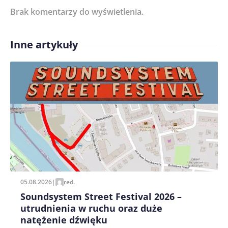
Brak komentarzy do wyświetlenia.
Imię/ Nick*
Inne artykuły
Treść komentarza*
Zapamiętaj moje dane w tej przeglądarce podczas
pisania kolejnych komentarzy.
05.08.2026
|
red.
Soundsystem Street Festival 2026 –
utrudnienia w ruchu oraz duże
natężenie dźwięku