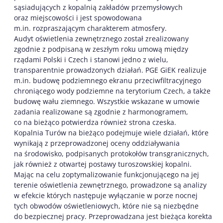
sąsiadujących z kopalnią zakładów przemysłowych
oraz miejscowości i jest spowodowana
m.in. rozpraszającym charakterem atmosfery.
Audyt oświetlenia zewnętrznego został zrealizowany
zgodnie z podpisaną w zeszłym roku umową między
rządami Polski i Czech i stanowi jedno z wielu,
transparentnie prowadzonych działań. PGE GiEK realizuje
m.in. budowę podziemnego ekranu przeciwfiltracyjnego
chroniącego wody podziemne na terytorium Czech, a także
budowę wału ziemnego. Wszystkie wskazane w umowie
zadania realizowane są zgodnie z harmonogramem,
co na bieżąco potwierdza również strona czeska.
Kopalnia Turów na bieżąco podejmuje wiele działań, które
wynikają z przeprowadzonej oceny oddziaływania
na środowisko, podpisanych protokołów transgranicznych,
jak również z otwartej postawy turoszowskiej kopalni.
Mając na celu zoptymalizowanie funkcjonującego na jej
terenie oświetlenia zewnętrznego, prowadzone są analizy
w efekcie których następuje wyłączanie w porze nocnej
tych obwodów oświetleniowych, które nie są niezbędne
do bezpiecznej pracy. Przeprowadzana jest bieżąca korekta