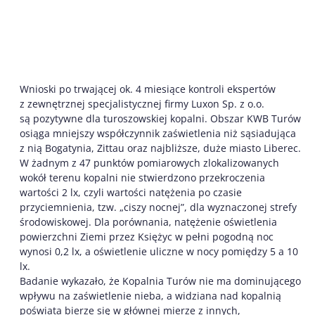
Wnioski po trwającej ok. 4 miesiące kontroli ekspertów
z zewnętrznej specjalistycznej firmy Luxon Sp. z o.o.
są pozytywne dla turoszowskiej kopalni. Obszar KWB Turów
osiąga mniejszy współczynnik zaświetlenia niż sąsiadująca
z nią Bogatynia, Zittau oraz najbliższe, duże miasto Liberec.
W żadnym z 47 punktów pomiarowych zlokalizowanych
wokół terenu kopalni nie stwierdzono przekroczenia
wartości 2 lx, czyli wartości natężenia po czasie
przyciemnienia, tzw. „ciszy nocnej”, dla wyznaczonej strefy
środowiskowej. Dla porównania, natężenie oświetlenia
powierzchni Ziemi przez Księżyc w pełni pogodną noc
wynosi 0,2 lx, a oświetlenie uliczne w nocy pomiędzy 5 a 10
lx.
Badanie wykazało, że Kopalnia Turów nie ma dominującego
wpływu na zaświetlenie nieba, a widziana nad kopalnią
poświata bierze się w głównej mierze z innych,