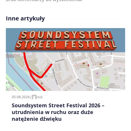
Inne artykuły
Treść komentarza*
Zapamiętaj moje dane w tej przeglądarce podczas
pisania kolejnych komentarzy.
05.08.2026
|
red.
Soundsystem Street Festival 2026 –
utrudnienia w ruchu oraz duże
natężenie dźwięku