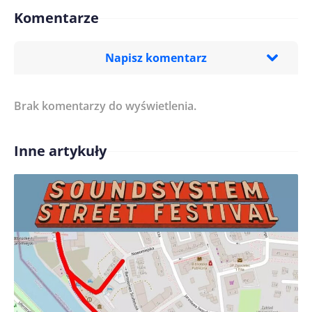
Komentarze
Napisz komentarz
Brak komentarzy do wyświetlenia.
Imię/ Nick*
Inne artykuły
Treść komentarza*
Zapamiętaj moje dane w tej przeglądarce podczas
pisania kolejnych komentarzy.