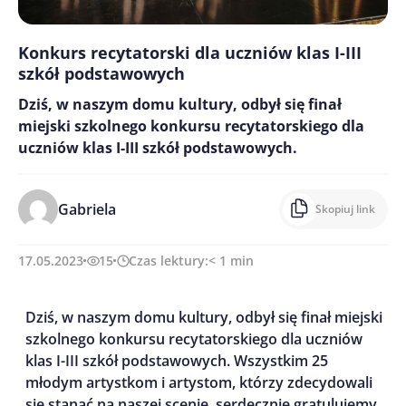
Konkurs recytatorski dla uczniów klas I-III
szkół podstawowych
Dziś, w naszym domu kultury, odbył się finał
miejski szkolnego konkursu recytatorskiego dla
uczniów klas I-III szkół podstawowych.
Gabriela
Skopiuj link
17.05.2023
15
Czas lektury:
< 1
min
Dziś, w naszym domu kultury, odbył się finał miejski
szkolnego konkursu recytatorskiego dla uczniów
klas I-III szkół podstawowych. Wszystkim 25
młodym artystkom i artystom, którzy zdecydowali
się stanąć na naszej scenie, serdecznie gratulujemy.