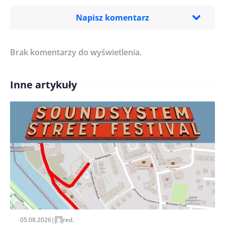
Napisz komentarz
Brak komentarzy do wyświetlenia.
Imię/ Nick*
Inne artykuły
Treść komentarza*
Zapamiętaj moje dane w tej przeglądarce podczas
pisania kolejnych komentarzy.
05.08.2026
|
red.