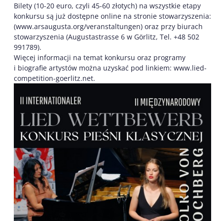
Bilety (10-20 euro, czyli 45-60 złotych) na wszystkie etapy
konkursu są już dostępne online na stronie stowarzyszenia:
(www.arsaugusta.org/veranstaltungen) oraz przy biurach
stowarzyszenia (Augustastrasse 6 w Görlitz, Tel. +48 502
991789).
Więcej informacji na temat konkursu oraz programy
i biografie artystów można uzyskać pod linkiem: www.lied-
competition-goerlitz.net.