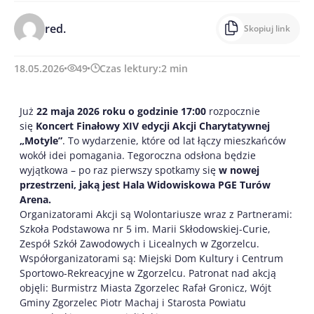
red.
Skopiuj link
18.05.2026
49
Czas lektury:
2
min
Już
22 maja 2026 roku o godzinie 17:00
rozpocznie
się
Koncert Finałowy XIV edycji Akcji Charytatywnej
„Motyle”
. To wydarzenie, które od lat łączy mieszkańców
wokół idei pomagania. Tegoroczna odsłona będzie
wyjątkowa – po raz pierwszy spotkamy się
w nowej
przestrzeni, jaką jest Hala Widowiskowa PGE Turów
Arena.
Organizatorami Akcji są Wolontariusze wraz z Partnerami:
Szkoła Podstawowa nr 5 im. Marii Skłodowskiej-Curie,
Zespół Szkół Zawodowych i Licealnych w Zgorzelcu.
Współorganizatorami są: Miejski Dom Kultury i Centrum
Sportowo-Rekreacyjne w Zgorzelcu. Patronat nad akcją
objęli: Burmistrz Miasta Zgorzelec Rafał Gronicz, Wójt
Gminy Zgorzelec Piotr Machaj i Starosta Powiatu