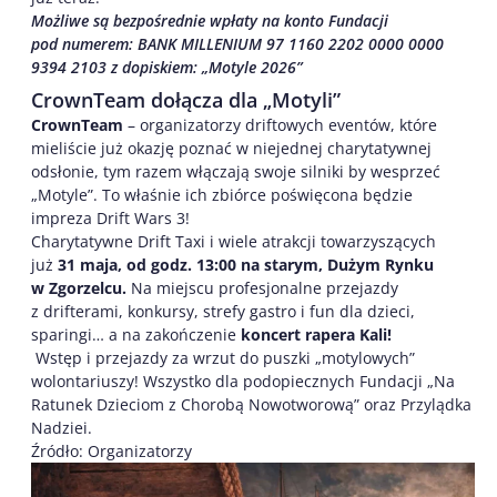
Możliwe są bezpośrednie wpłaty na konto Fundacji
pod numerem: BANK MILLENIUM 97 1160 2202 0000 0000
9394 2103 z dopiskiem: „Motyle 2026”
CrownTeam dołącza dla „Motyli”
CrownTeam
– organizatorzy driftowych eventów, które
mieliście już okazję poznać w niejednej charytatywnej
odsłonie, tym razem włączają swoje silniki by wesprzeć
„Motyle”. To właśnie ich zbiórce poświęcona będzie
impreza Drift Wars 3!
Charytatywne Drift Taxi i wiele atrakcji towarzyszących
już
31 maja, od godz. 13:00 na starym, Dużym Rynku
w Zgorzelcu.
Na miejscu profesjonalne przejazdy
z drifterami, konkursy, strefy gastro i fun dla dzieci,
sparingi… a na zakończenie
koncert rapera Kali!
Wstęp i przejazdy za wrzut do puszki „motylowych”
wolontariuszy! Wszystko dla podopiecznych Fundacji „Na
Ratunek Dzieciom z Chorobą Nowotworową” oraz Przylądka
Nadziei.
Źródło: Organizatorzy