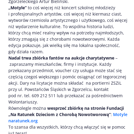
Zgorzeleckiego Artur Bieliński.
„Motyle”
to coś więcej niż koncert szkolnej młodzieży
i profesjonalnych artystów, coś więcej niż kiermasz ciast,
wytworów rzemiosła artystycznego i użytkowego, coś więcej
niż wydarzenie kulturalne. To wspólna historia ludzi,
którzy chcą mieć realny wpływ na potrzeby najmłodszych,
którzy zmagają się z chorobami nowotworowymi. Każda
edycja pokazuje, jak wielką siłę ma lokalna społeczność,
gdy działa razem.
Nadal trwa zbiórka fantów na aukcje charytatywne
–
zapraszamy mieszkańców, firmy i instytucje. Każdy
przekazany przedmiot, voucher czy usługa może stać się
częścią czegoś większego i pomóc osiągnąć cel tegorocznej
akcji. Dary na licytacje można składać na portierni ZSZiL
przy ul. Powstańców Śląskich w Zgorzelcu, kontakt
pod nr. tel. 609 212 511 lub przekazać za pośrednictwem
Wolontariuszy.
Równolegle można
wesprzeć zbiórkę na stronie Fundacji
„Na Ratunek Dzieciom z Chorobą Nowotworową”
:
Motyle
naratunek.org
To szansa dla wszystkich, którzy chcą włączyć się w pomoc
już teraz!