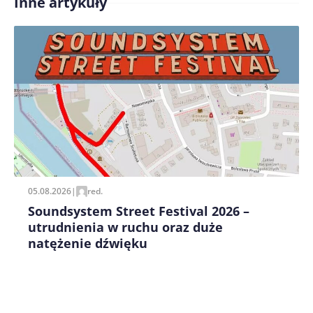
Inne artykuły
Treść komentarza*
Zapamiętaj moje dane w tej przeglądarce podczas
pisania kolejnych komentarzy.
05.08.2026
|
red.
Soundsystem Street Festival 2026 –
utrudnienia w ruchu oraz duże
natężenie dźwięku