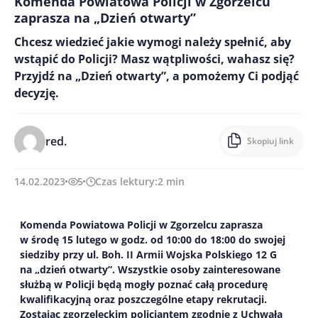
Komenda Powiatowa Policji w Zgorzelcu
zaprasza na „Dzień otwarty”
Chcesz wiedzieć jakie wymogi należy spełnić, aby
wstąpić do Policji? Masz wątpliwości, wahasz się?
Przyjdź na „Dzień otwarty”, a pomożemy Ci podjąć
decyzję.
red.
Skopiuj link
14.02.2023
5
Czas lektury:
2
min
Komenda Powiatowa Policji w Zgorzelcu zaprasza
w środę 15 lutego w godz. od 10:00 do 18:00 do swojej
siedziby przy ul. Boh. II Armii Wojska Polskiego 12 G
na „dzień otwarty”. Wszystkie osoby zainteresowane
służbą w Policji będą mogły poznać całą procedurę
kwalifikacyjną oraz poszczególne etapy rekrutacji.
Zostając zgorzeleckim policjantem zgodnie z Uchwałą