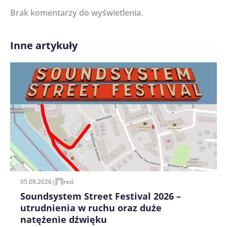
Brak komentarzy do wyświetlenia.
Imię/ Nick*
Inne artykuły
Treść komentarza*
Zapamiętaj moje dane w tej przeglądarce podczas
pisania kolejnych komentarzy.
05.08.2026
|
red.
Soundsystem Street Festival 2026 –
utrudnienia w ruchu oraz duże
natężenie dźwięku