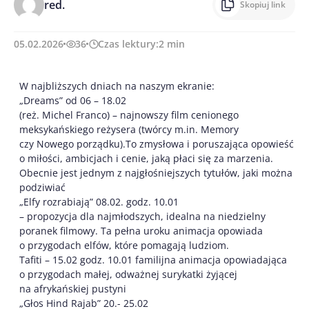
red.
Skopiuj link
05.02.2026
36
Czas lektury:
2
min
W najbliższych dniach na naszym ekranie:
„Dreams” od 06 – 18.02
(reż. Michel Franco) – najnowszy film cenionego
meksykańskiego reżysera (twórcy m.in. Memory
czy Nowego porządku).To zmysłowa i poruszająca opowieść
o miłości, ambicjach i cenie, jaką płaci się za marzenia.
Obecnie jest jednym z najgłośniejszych tytułów, jaki można
podziwiać
„Elfy rozrabiają” 08.02. godz. 10.01
– propozycja dla najmłodszych, idealna na niedzielny
poranek filmowy. Ta pełna uroku animacja opowiada
o przygodach elfów, które pomagają ludziom.
Tafiti – 15.02 godz. 10.01 familijna animacja opowiadająca
o przygodach małej, odważnej surykatki żyjącej
na afrykańskiej pustyni
„Głos Hind Rajab” 20.- 25.02