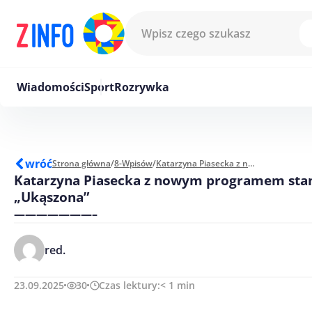
Przejdź do treści
Wiadomości
Sport
Rozrywka
wróć
Strona główna
/
8-Wpisów
/
Katarzyna Piasecka z nowym programem stand-up „Ukąszona”
Katarzyna Piasecka z nowym programem sta
„Ukąszona”
———————–
red.
23.09.2025
30
Czas lektury:
< 1
min