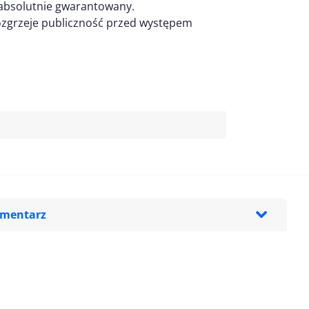
t absolutnie gwarantowany.
rozgrzeje publiczność przed występem
omentarz