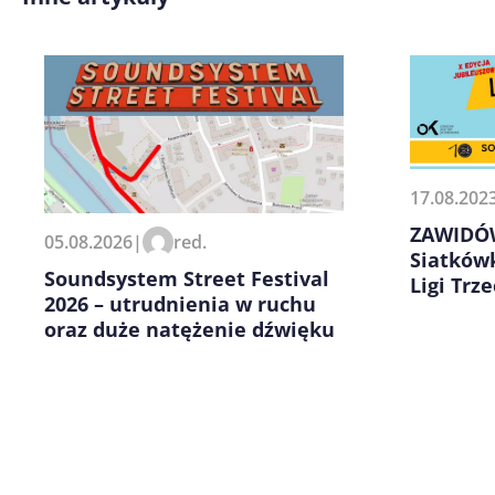
17.08.202
Zapamiętaj moje dane w tej pr
ZAWIDÓW
05.08.2026
|
red.
kolejnych komentarzy.
Siatków
Soundsystem Street Festival
Ligi Trz
2026 – utrudnienia w ruchu
oraz duże natężenie dźwięku