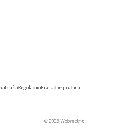
watności
Regulamin
Pracuj
the protocol
© 2026 Webmetric