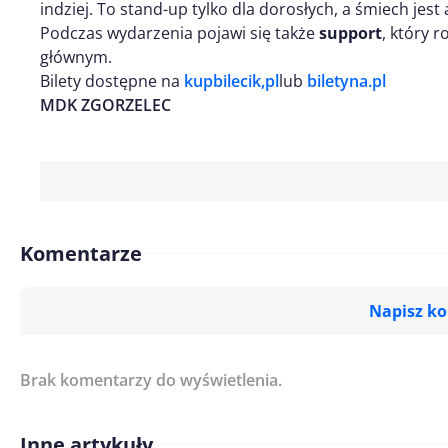
indziej. To stand-up tylko dla dorosłych, a śmiech jes
Podczas wydarzenia pojawi się także
support
, który 
głównym.
Bilety dostępne na
kupbilecik,pl
lub
biletyna.pl
MDK ZGORZELEC
Komentarze
Napisz k
Brak komentarzy do wyświetlenia.
Imię/ Nick*
Inne artykuły
Treść komentarza*