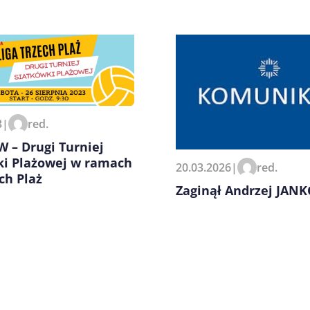
3
|
red.
zeglądarce podczas pisania
 – Drugi Turniej
ki Plażowej w ramach
20.03.2026
|
red.
ech Plaż
Zaginął Andrzej JAN