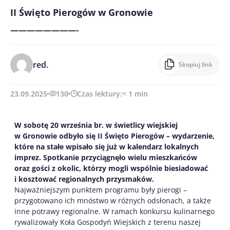
II Święto Pierogów w Gronowie
————————-
red.
Skopiuj link
23.09.2025
130
Czas lektury:
< 1
min
W sobotę 20 września br. w świetlicy wiejskiej
w Gronowie odbyło się II Święto Pierogów – wydarzenie,
które na stałe wpisało się już w kalendarz lokalnych
imprez. Spotkanie przyciągnęło wielu mieszkańców
oraz gości z okolic, którzy mogli wspólnie biesiadować
i kosztować regionalnych przysmaków.
Najważniejszym punktem programu były pierogi –
przygotowano ich mnóstwo w różnych odsłonach, a także
inne potrawy regionalne. W ramach konkursu kulinarnego
rywalizowały Koła Gospodyń Wiejskich z terenu naszej