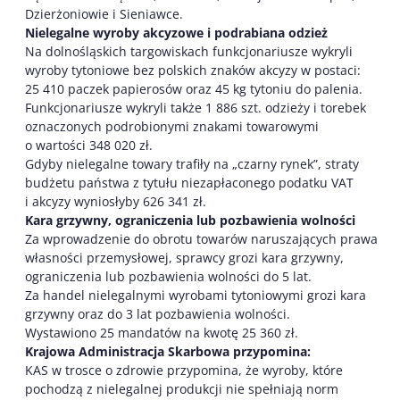
Dzierżoniowie i Sieniawce.
Nielegalne wyroby akcyzowe i podrabiana odzież
Na dolnośląskich targowiskach funkcjonariusze wykryli
wyroby tytoniowe bez polskich znaków akcyzy w postaci:
25 410 paczek papierosów oraz 45 kg tytoniu do palenia.
Funkcjonariusze wykryli także 1 886 szt. odzieży i torebek
oznaczonych podrobionymi znakami towarowymi
o wartości 348 020 zł.
Gdyby nielegalne towary trafiły na „czarny rynek”, straty
budżetu państwa z tytułu niezapłaconego podatku VAT
i akcyzy wyniosłyby 626 341 zł.
Kara grzywny, ograniczenia lub pozbawienia wolności
Za wprowadzenie do obrotu towarów naruszających prawa
własności przemysłowej, sprawcy grozi kara grzywny,
ograniczenia lub pozbawienia wolności do 5 lat.
Za handel nielegalnymi wyrobami tytoniowymi grozi kara
grzywny oraz do 3 lat pozbawienia wolności.
Wystawiono 25 mandatów na kwotę 25 360 zł.
Krajowa Administracja Skarbowa przypomina:
KAS w trosce o zdrowie przypomina, że wyroby, które
pochodzą z nielegalnej produkcji nie spełniają norm