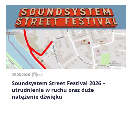
Zapamiętaj moje dane w tej przeglądarce podczas
pisania kolejnych komentarzy.
05.08.2026
|
red.
Soundsystem Street Festival 2026 –
utrudnienia w ruchu oraz duże
natężenie dźwięku