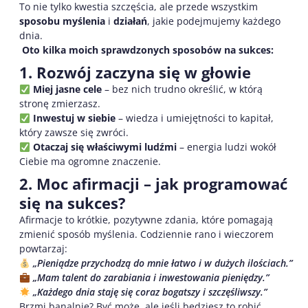
To nie tylko kwestia szczęścia, ale przede wszystkim
sposobu myślenia
i
działań
, jakie podejmujemy każdego
dnia.
Oto kilka moich sprawdzonych sposobów na sukces:
1. Rozwój zaczyna się w głowie
Miej jasne cele
– bez nich trudno określić, w którą
stronę zmierzasz.
Inwestuj w siebie
– wiedza i umiejętności to kapitał,
który zawsze się zwróci.
Otaczaj się właściwymi ludźmi
– energia ludzi wokół
Ciebie ma ogromne znaczenie.
2. Moc afirmacji – jak programować
się na sukces?
Afirmacje to krótkie, pozytywne zdania, które pomagają
zmienić sposób myślenia. Codziennie rano i wieczorem
powtarzaj:
„Pieniądze przychodzą do mnie łatwo i w dużych ilościach.”
„Mam talent do zarabiania i inwestowania pieniędzy.”
„Każdego dnia staję się coraz bogatszy i szczęśliwszy.”
Brzmi banalnie? Być może, ale jeśli będziesz to robić