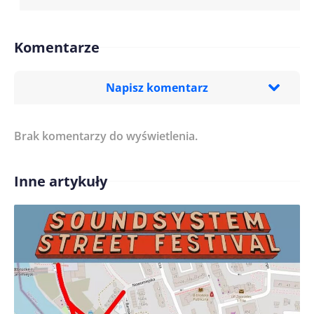
Komentarze
Napisz komentarz
Brak komentarzy do wyświetlenia.
Imię/ Nick*
Inne artykuły
Treść komentarza*
Zapamiętaj moje dane w tej przeglądarce podczas