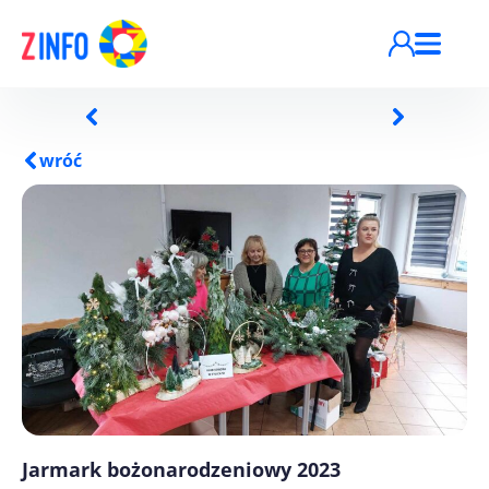
Przejdź do treści
wróć
Jarmark bożonarodzeniowy 2023