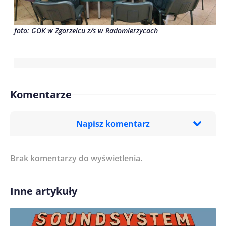
foto: GOK w Zgorzelcu z/s w Radomierzycach
Komentarze
Napisz komentarz
Brak komentarzy do wyświetlenia.
Imię/ Nick*
Inne artykuły
Treść komentarza*