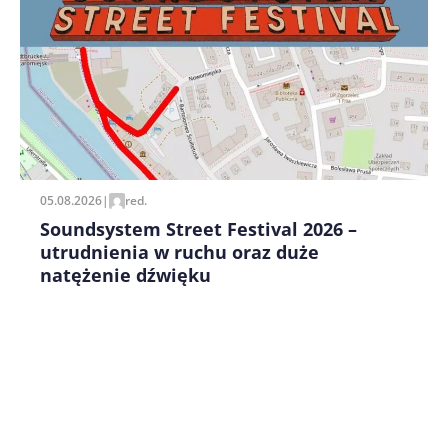
Zapamiętaj moje dane w tej przeglądarce podczas
pisania kolejnych komentarzy.
05.08.2026
|
red.
Soundsystem Street Festival 2026 –
utrudnienia w ruchu oraz duże
natężenie dźwięku