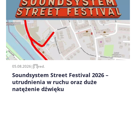
Zapamiętaj moje dane w tej przeglądarce podczas
pisania kolejnych komentarzy.
05.08.2026
|
red.
Soundsystem Street Festival 2026 –
utrudnienia w ruchu oraz duże
natężenie dźwięku