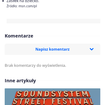
Zasiłek na dziecko.
Źródło: msn.com/pl
Komentarze
Napisz komentarz
Brak komentarzy do wyświetlenia.
Imię/ Nick*
Inne artykuły
Treść komentarza*