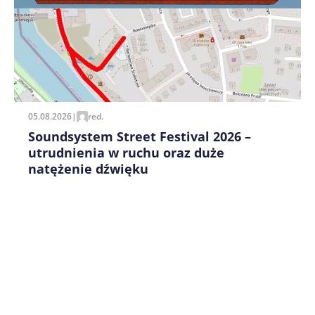
Zapamiętaj moje dane w tej przeglądarce podczas
pisania kolejnych komentarzy.
05.08.2026
|
red.
Soundsystem Street Festival 2026 –
utrudnienia w ruchu oraz duże
natężenie dźwięku