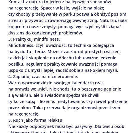
Kontakt z naturą to jeden z najlepszych sposobów
na regenerację. Spacer w lesie, wyjście na plażę
czy choćby przebywanie w parku pozwala obniżyć poziom
stresu i przywrócić równowagę wewnętrzną. Natura działa
kojąco na nasze zmysły, pomaga wyciszyć myśli i złapać
dystans do codziennych problemów.
3. Praktykuj mindfulness.
Mindfulness, czyli uważność, to technika polegająca
na byciu tu i teraz. Możesz zacząć od prostych ćwiczeń,
takich jak skupienie na oddechu lub uważne jedzenie
posiłku. Regularne praktykowanie uważności pomaga
uspokoić umysł i lepiej radzić sobie z natłokiem myśli.
4. Zaplanuj czas na nicnierobienie.
Warto wprowadzić do swojego kalendarza czas
na prawdziwe „nic”. Nie chodzi tu o bezczynne gapienie
się w ekran, ale o świadome spędzanie chwili
tylko ze sobą – leżenie, medytowanie, czy nawet patrzenie
przez okno. Taka przerwa daje organizmowi przestrzeń
na regenerację.
5. Ruch jako forma relaksu.
Nie każdy odpoczynek musi być pasywny. Dla wielu osób
aktywność fizyczna, taka jak joga, tai chi czy spokojny