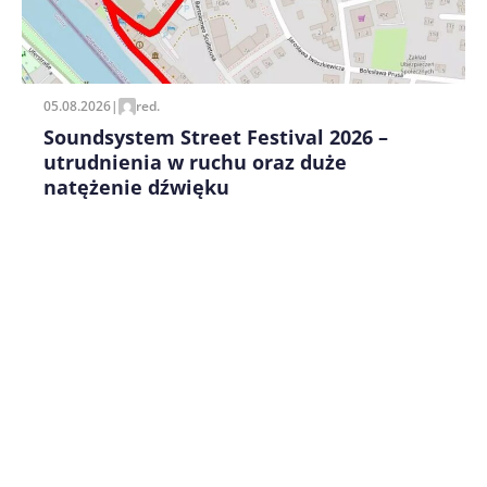
Zapamiętaj moje dane w tej przeglądarce podczas
pisania kolejnych komentarzy.
05.08.2026
|
red.
Soundsystem Street Festival 2026 –
utrudnienia w ruchu oraz duże
natężenie dźwięku