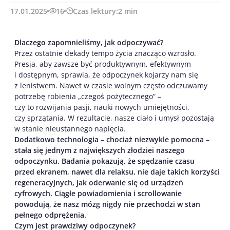
17.01.2025
16
Czas lektury:
2
min
Dlaczego zapomnieliśmy, jak odpoczywać?
Przez ostatnie dekady tempo życia znacząco wzrosło.
Presja, aby zawsze być produktywnym, efektywnym
i dostępnym, sprawia, że odpoczynek kojarzy nam się
z lenistwem. Nawet w czasie wolnym często odczuwamy
potrzebę robienia „czegoś pożytecznego” –
czy to rozwijania pasji, nauki nowych umiejętności,
czy sprzątania. W rezultacie, nasze ciało i umysł pozostają
w stanie nieustannego napięcia.
Dodatkowo technologia – chociaż niezwykle pomocna –
stała się jednym z największych złodziei naszego
odpoczynku. Badania pokazują, że spędzanie czasu
przed ekranem, nawet dla relaksu, nie daje takich korzyści
regeneracyjnych, jak oderwanie się od urządzeń
cyfrowych. Ciągłe powiadomienia i scrollowanie
powodują, że nasz mózg nigdy nie przechodzi w stan
pełnego odprężenia.
Czym jest prawdziwy odpoczynek?