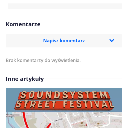
Komentarze
Napisz komentarz
Brak komentarzy do wyświetlenia.
Imię/ Nick*
Inne artykuły
Treść komentarza*