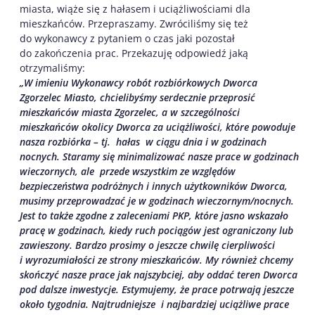
miasta, wiąże się z hałasem i uciążliwościami dla
mieszkańców. Przepraszamy. Zwróciliśmy się też
do wykonawcy z pytaniem o czas jaki pozostał
do zakończenia prac. Przekazuję odpowiedź jaką
otrzymaliśmy:
„W imieniu Wykonawcy robót rozbiórkowych Dworca
Zgorzelec Miasto, chcielibyśmy serdecznie przeprosić
mieszkańców miasta Zgorzelec, a w szczególności
mieszkańców okolicy Dworca za uciążliwości, które powoduje
nasza rozbiórka – tj. hałas w ciągu dnia i w godzinach
nocnych. Staramy się minimalizować nasze prace w godzinach
wieczornych, ale przede wszystkim ze względów
bezpieczeństwa podróżnych i innych użytkowników Dworca,
musimy przeprowadzać je w godzinach wieczornym/nocnych.
Jest to także zgodne z zaleceniami PKP, które jasno wskazało
pracę w godzinach, kiedy ruch pociągów jest ograniczony lub
zawieszony. Bardzo prosimy o jeszcze chwilę cierpliwości
i wyrozumiałości ze strony mieszkańców. My również chcemy
skończyć nasze prace jak najszybciej, aby oddać teren Dworca
pod dalsze inwestycje. Estymujemy, że prace potrwają jeszcze
około tygodnia. Najtrudniejsze i najbardziej uciążliwe prace