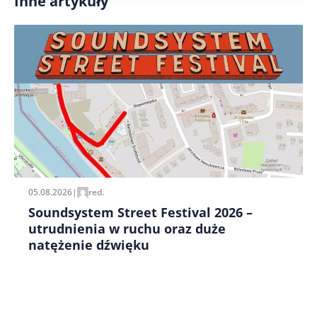
Inne artykuły
Treść komentarza*
Zapamiętaj moje dane w tej przeglądarce podczas
pisania kolejnych komentarzy.
05.08.2026
|
red.
Soundsystem Street Festival 2026 –
utrudnienia w ruchu oraz duże
natężenie dźwięku