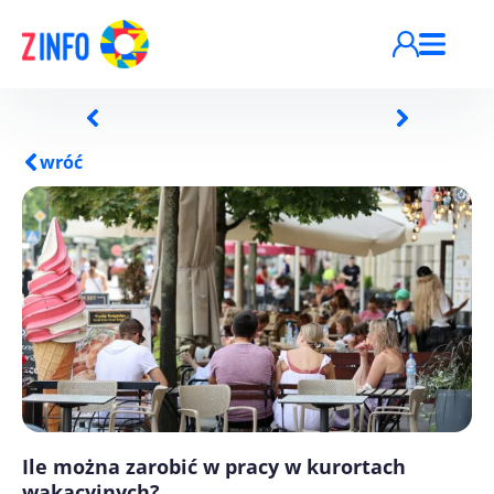
Przejdź do treści
wróć
Ile można zarobić w pracy w kurortach
wakacyjnych?