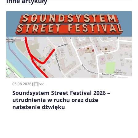
Inne artykuły
Treść komentarza*
Zapamiętaj moje dane w tej przeglądarce podczas
pisania kolejnych komentarzy.
05.08.2026
|
red.
Soundsystem Street Festival 2026 –
utrudnienia w ruchu oraz duże
natężenie dźwięku