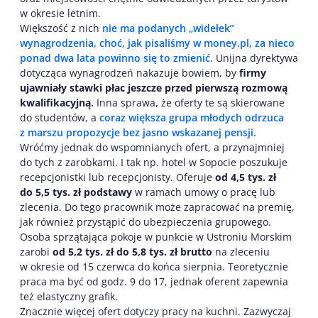
w okresie letnim.
Większość z nich
nie ma podanych „widełek”
wynagrodzenia, choć, jak pisaliśmy w money.pl, za nieco
ponad dwa lata powinno się to zmienić
. Unijna dyrektywa
dotycząca wynagrodzeń nakazuje bowiem, by
firmy
ujawniały stawki płac jeszcze przed pierwszą rozmową
kwalifikacyjną.
Inna sprawa, że oferty te są skierowane
do studentów, a
coraz większa grupa młodych odrzuca
z marszu propozycje bez jasno wskazanej pensji.
Wróćmy jednak do wspomnianych ofert, a przynajmniej
do tych z zarobkami. I tak np. hotel w Sopocie poszukuje
recepcjonistki lub recepcjonisty. Oferuje
od 4,5 tys. zł
do 5,5 tys. zł podstawy
w ramach umowy o pracę lub
zlecenia. Do tego pracownik może zapracować na premię,
jak również przystąpić do ubezpieczenia grupowego.
Osoba sprzątająca pokoje w punkcie w Ustroniu Morskim
zarobi
od 5,2 tys. zł do 5,8 tys. zł brutto
na zleceniu
w okresie od 15 czerwca do końca sierpnia. Teoretycznie
praca ma być od godz. 9 do 17, jednak oferent zapewnia
też elastyczny grafik.
Znacznie więcej ofert dotyczy pracy na kuchni. Zazwyczaj