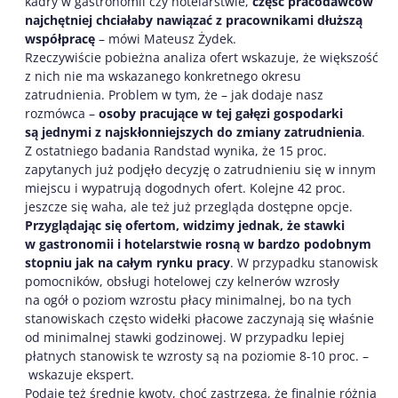
kadry w gastronomii czy hotelarstwie,
część pracodawców
najchętniej chciałaby nawiązać z pracownikami dłuższą
współpracę
– mówi Mateusz Żydek.
Rzeczywiście pobieżna analiza ofert wskazuje, że większość
z nich nie ma wskazanego konkretnego okresu
zatrudnienia. Problem w tym, że – jak dodaje nasz
rozmówca –
osoby pracujące w tej gałęzi gospodarki
są jednymi z najskłonniejszych do zmiany zatrudnienia
.
Z ostatniego badania Randstad wynika, że 15 proc.
zapytanych już podjęło decyzję o zatrudnieniu się w innym
miejscu i wypatrują dogodnych ofert. Kolejne 42 proc.
jeszcze się waha, ale też już przegląda dostępne opcje.
Przyglądając się ofertom, widzimy jednak, że stawki
w gastronomii i hotelarstwie rosną w bardzo podobnym
stopniu jak na całym rynku pracy
. W przypadku stanowisk
pomocników, obsługi hotelowej czy kelnerów wzrosły
na ogół o poziom wzrostu płacy minimalnej, bo na tych
stanowiskach często widełki płacowe zaczynają się właśnie
od minimalnej stawki godzinowej. W przypadku lepiej
płatnych stanowisk te wzrosty są na poziomie 8-10 proc. –
wskazuje ekspert.
Podaje też średnie kwoty, choć zastrzega, że finalnie różnią