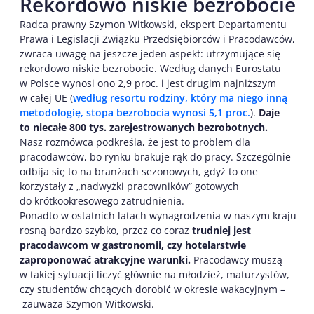
Rekordowo niskie bezrobocie
Radca prawny Szymon Witkowski, ekspert Departamentu
Prawa i Legislacji Związku Przedsiębiorców i Pracodawców,
zwraca uwagę na jeszcze jeden aspekt: utrzymujące się
rekordowo niskie bezrobocie. Według danych Eurostatu
w Polsce wynosi ono 2,9 proc. i jest drugim najniższym
w całej UE (
według resortu rodziny, który ma niego inną
metodologię, stopa bezrobocia wynosi 5,1 proc.
).
Daje
to niecałe 800 tys. zarejestrowanych bezrobotnych.
Nasz rozmówca podkreśla, że jest to problem dla
pracodawców, bo rynku brakuje rąk do pracy. Szczególnie
odbija się to na branżach sezonowych, gdyż to one
korzystały z „nadwyżki pracowników” gotowych
do krótkookresowego zatrudnienia.
Ponadto w ostatnich latach wynagrodzenia w naszym kraju
rosną bardzo szybko, przez co coraz
trudniej jest
pracodawcom w gastronomii, czy hotelarstwie
zaproponować atrakcyjne warunki.
Pracodawcy muszą
w takiej sytuacji liczyć głównie na młodzież, maturzystów,
czy studentów chcących dorobić w okresie wakacyjnym –
zauważa Szymon Witkowski.