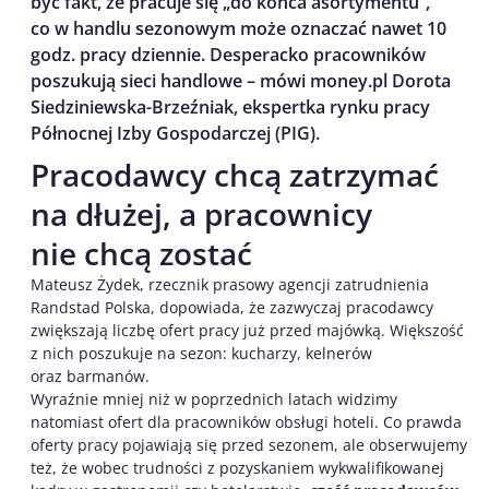
być fakt, że pracuje się „do końca asortymentu”,
co w handlu sezonowym może oznaczać nawet 10
godz. pracy dziennie. Desperacko pracowników
poszukują sieci handlowe – mówi money.pl Dorota
Siedziniewska-Brzeźniak, ekspertka rynku pracy
Północnej Izby Gospodarczej (PIG).
Pracodawcy chcą zatrzymać
na dłużej, a pracownicy
nie chcą zostać
Mateusz Żydek, rzecznik prasowy agencji zatrudnienia
Randstad Polska, dopowiada, że zazwyczaj pracodawcy
zwiększają liczbę ofert pracy już przed majówką. Większość
z nich poszukuje na sezon: kucharzy, kelnerów
oraz barmanów.
Wyraźnie mniej niż w poprzednich latach widzimy
natomiast ofert dla pracowników obsługi hoteli. Co prawda
oferty pracy pojawiają się przed sezonem, ale obserwujemy
też, że wobec trudności z pozyskaniem wykwalifikowanej