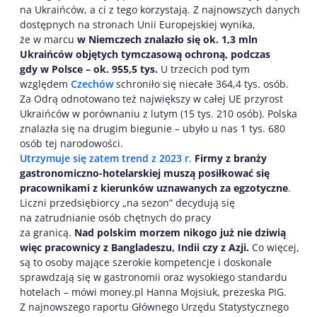
na Ukraińców, a ci z tego korzystają. Z najnowszych danych
dostępnych na stronach Unii Europejskiej wynika,
że w marcu
w Niemczech znalazło się ok. 1,3 mln
Ukraińców objętych tymczasową ochroną, podczas
gdy w Polsce – ok. 955,5 tys.
U trzecich pod tym
względem
Czechów
schroniło się niecałe 364,4 tys. osób.
Za Odrą odnotowano też największy w całej UE przyrost
Ukraińców w porównaniu z lutym (15 tys. 210 osób). Polska
znalazła się na drugim biegunie – ubyło u nas 1 tys. 680
osób tej narodowości.
Utrzymuje się zatem trend z 2023 r
.
Firmy z branży
gastronomiczno-hotelarskiej muszą posiłkować się
pracownikami z kierunków uznawanych za egzotyczne
.
Liczni przedsiębiorcy „na sezon” decydują się
na zatrudnianie osób chętnych do pracy
za granicą.
Nad polskim morzem nikogo już nie dziwią
więc pracownicy z Bangladeszu, Indii czy z Azji.
Co więcej,
są to osoby mające szerokie kompetencje i doskonale
sprawdzają się w gastronomii oraz wysokiego standardu
hotelach – mówi money.pl Hanna Mojsiuk, prezeska PIG.
Z najnowszego raportu Głównego Urzędu Statystycznego