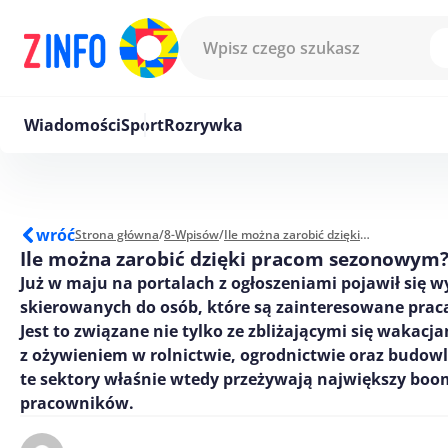
Przejdź do treści
Wiadomości
Sport
Rozrywka
wróć
Strona główna
/
8-Wpisów
/
Ile można zarobić dzięki pracom sezonowym?
Ile można zarobić dzięki pracom sezonowym
Już w maju na portalach z ogłoszeniami pojawił się w
skierowanych do osób, które są zainteresowane prac
Jest to związane nie tylko ze zbliżającymi się wakacja
z ożywieniem w rolnictwie, ogrodnictwie oraz budowl
te sektory właśnie wtedy przeżywają największy boo
pracowników.