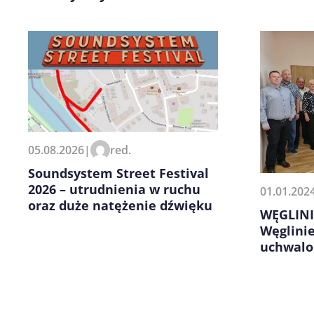
Zapamiętaj moje dane w tej pr
05.08.2026
|
red.
kolejnych komentarzy.
Soundsystem Street Festival
2026 – utrudnienia w ruchu
01.01.202
oraz duże natężenie dźwięku
WĘGLINI
Węglinie
uchwalo