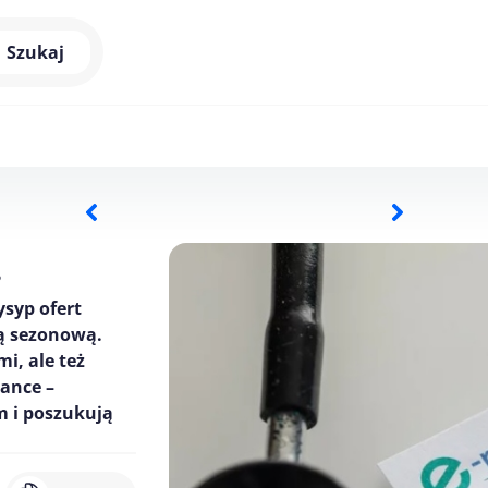
Szukaj
?
ysyp ofert
ą sezonową.
mi, ale też
ance –
m i poszukują