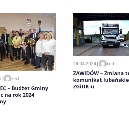
zeglądarce podczas pisania
24.04.2024
|
red.
ZAWIDÓW – Zmiana t
4
|
red.
komunikat lubański
ZGiUK-u
EC – Budżet Gminy
c na rok 2024
ny