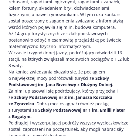
rebusami, zagadkami logicznymi, zagadkami z zapałek,
kołem fortuny, składaniem brył, doświadczeniami
fizycznymi, a nawet rymowankami. W tym roku konkurs
został poszerzony o zagadnienia związane z informatyką
wśród których pojawiła się m.in. budowa komputera.
Aż 14 grup turystycznych ze szkół podstawowych
postanowiło odbyć niesamowitą przejażdżkę po świecie
matematyczno-fizyczno-informatycznym.
W czasie trzygodzinnej jazdy, podróżujący odwiedzili 16
stacji, na których zwiększali moc swoich pociągów o 1 ,2 lub
3 waty.
Na koniec zwiedzania okazało się, że pociągiem
o największej mocy podróżowali turyści ze
Szkoły
Podstawowej im. Jana Brzechwy z Dłużyny Dolnej.
Za nimi uplasowali się podróżujący, którzy przyjechali
ze
Szkoły Podstawowej nr 3 im. Janusza Korczaka
ze Zgorzelca
. Dobrą moc osiągnął również pociąg
z turystami ze
Szkoły Podstawowej nr 1 im. Emilii Plater
z Bogatyni.
Po długiej i wyczerpującej podróży wszyscy wycieczkowicze
zostali zaproszeni na poczęstunek, aby mogli nabrać siły
i energii na powrót do domu.