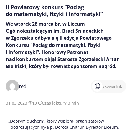
II Powiatowy konkurs “Pociąg
do matematyki, fizyki i informatyki”
We wtorek 28 marca br. w Liceum
Ogólnokształcącym im. Braci Śniadeckich
w Zgorzelcu odbyła się II edycja Powiatowego
Konkursu “Pociąg do matematyki, fizyki
i informatyki”. Honorowy Patronat
nad konkursem objął Starosta Zgorzelecki Artur
Bieliński, który był również sponsorem nagród.
red.
Skopiuj link
31.03.2023
13
Czas lektury:
3
min
„Dobrym duchem”, który wspierał organizatorów
i podróżujących była p. Dorota Chitruń Dyrektor Liceum.