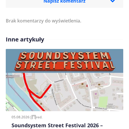
Napisz komentarz
Brak komentarzy do wyświetlenia.
Imię/ Nick*
Inne artykuły
Treść komentarza*
Zapamiętaj moje dane w tej przeglądarce podczas
pisania kolejnych komentarzy.
05.08.2026
|
red.
Soundsystem Street Festival 2026 –