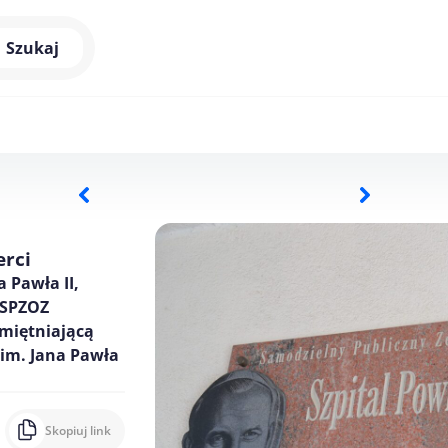
Szukaj
erci
a Pawła II,
S SPZOZ
amiętniającą
 im. Jana Pawła
Skopiuj link