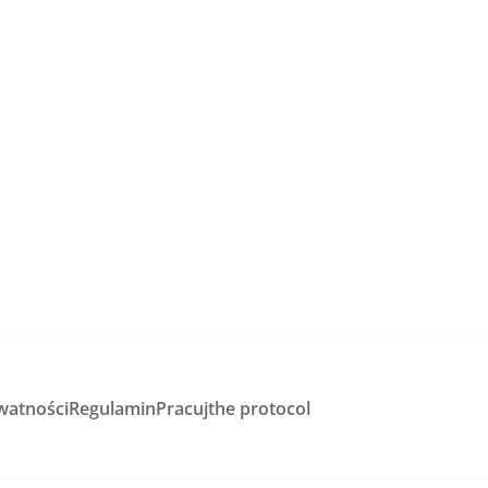
watności
Regulamin
Pracuj
the protocol