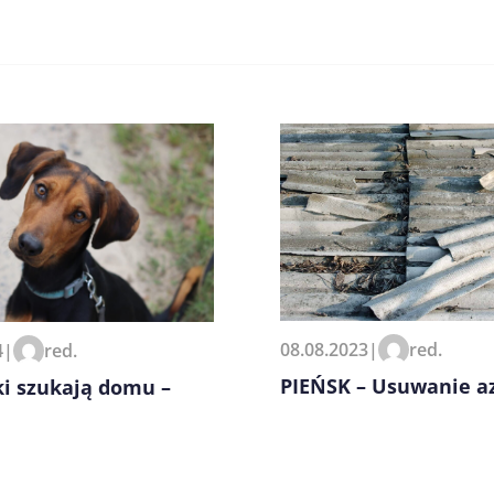
zeglądarce podczas pisania
08.08.2023
|
red.
4
|
red.
PIEŃSK – Usuwanie a
ki szukają domu –