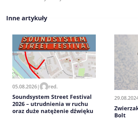
Inne artykuły
Treść komentarza*
Zapamiętaj moje dane w tej pr
05.08.2026
|
red.
kolejnych komentarzy.
Soundsystem Street Festival
29.08.202
2026 – utrudnienia w ruchu
Zwierza
oraz duże natężenie dźwięku
Bolt