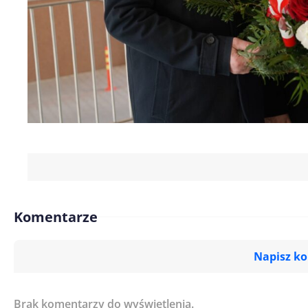
Komentarze
Napisz k
Brak komentarzy do wyświetlenia.
Imię/ Nick*