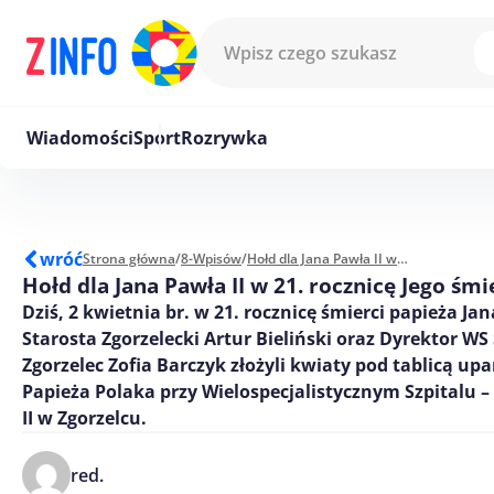
Przejdź do treści
Wiadomości
Sport
Rozrywka
wróć
Strona główna
/
8-Wpisów
/
Hołd dla Jana Pawła II w 21. rocznicę Jego śmierci
Hołd dla Jana Pawła II w 21. rocznicę Jego śmi
Dziś, 2 kwietnia br. w 21. rocznicę śmierci papieża Jan
Starosta Zgorzelecki Artur Bieliński oraz Dyrektor W
Zgorzelec Zofia Barczyk złożyli kwiaty pod tablicą up
Papieża Polaka przy Wielospecjalistycznym Szpitalu –
II w Zgorzelcu.
red.