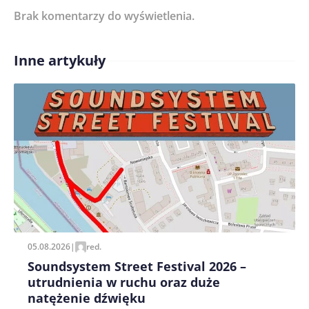
Brak komentarzy do wyświetlenia.
Imię/ Nick*
Inne artykuły
Treść komentarza*
Zapamiętaj moje dane w tej przeglądarce podczas
pisania kolejnych komentarzy.
05.08.2026
|
red.
Soundsystem Street Festival 2026 –
utrudnienia w ruchu oraz duże
natężenie dźwięku