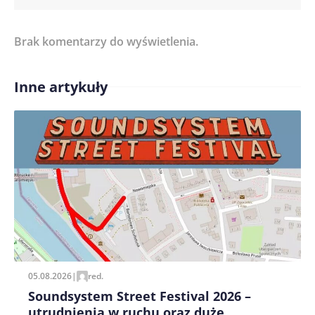
Brak komentarzy do wyświetlenia.
Imię/ Nick*
Inne artykuły
Treść komentarza*
Zapamiętaj moje dane w tej przeglądarce podczas
pisania kolejnych komentarzy.
05.08.2026
|
red.
Soundsystem Street Festival 2026 –
utrudnienia w ruchu oraz duże