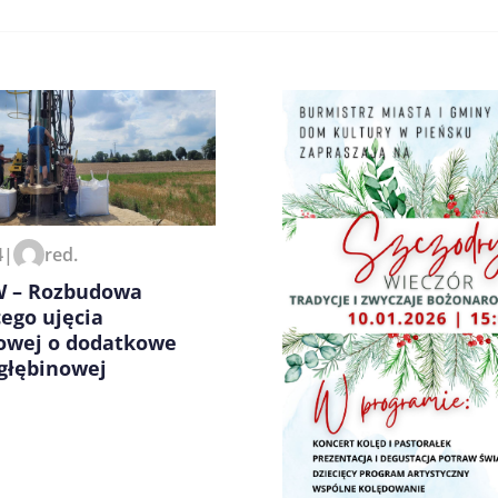
4
|
red.
zeglądarce podczas pisania
 – Rozbudowa
cego ujęcia
owej o dodatkowe
głębinowej