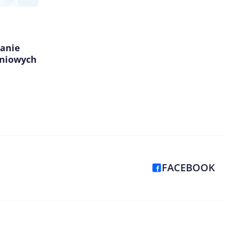
kanie
eniowych
FACEBOOK