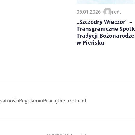
05.01.2026
|
red.
„Szczodry Wieczór” –
Transgraniczne Spot
Tradycji Bożonarodz
w Pieńsku
watności
Regulamin
Pracuj
the protocol