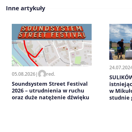
Inne artykuły
Treść komentarza*
24.07.202
Zapamiętaj moje dane w tej pr
05.08.2026
|
red.
kolejnych komentarzy.
SULIKÓW
Soundsystem Street Festival
istnieją
2026 – utrudnienia w ruchu
w Mikuł
oraz duże natężenie dźwięku
studnie 