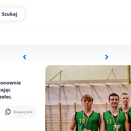
Szukaj
 ponownie
żając
zelec.
Skopiuj link