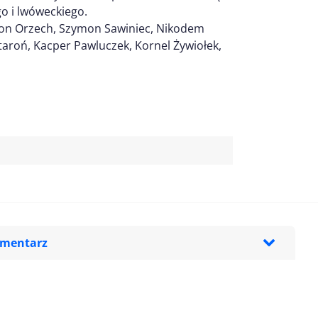
o i lwóweckiego.
ymon Orzech, Szymon Sawiniec, Nikodem
taroń, Kacper Pawluczek, Kornel Żywiołek,
omentarz