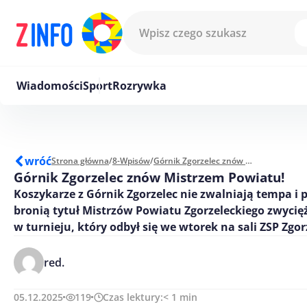
Przejdź do treści
Wiadomości
Sport
Rozrywka
wróć
Strona główna
/
8-Wpisów
/
Górnik Zgorzelec znów Mistrzem Powiatu!
Górnik Zgorzelec znów Mistrzem Powiatu!
Koszykarze z Górnik Zgorzelec nie zwalniają tempa i
bronią tytuł Mistrzów Powiatu Zgorzeleckiego zwycię
w turnieju, który odbył się we wtorek na sali ZSP Zgor
red.
05.12.2025
119
Czas lektury:
< 1
min