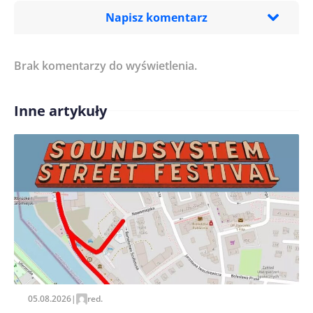
Napisz komentarz
Brak komentarzy do wyświetlenia.
Imię/ Nick*
Inne artykuły
Treść komentarza*
Zapamiętaj moje dane w tej przeglądarce podczas
pisania kolejnych komentarzy.
05.08.2026
|
red.