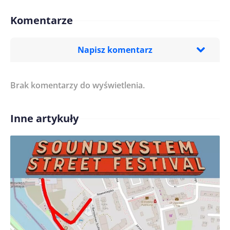
Komentarze
Napisz komentarz
Brak komentarzy do wyświetlenia.
Imię/ Nick*
Inne artykuły
Treść komentarza*
Zapamiętaj moje dane w tej przeglądarce podczas
pisania kolejnych komentarzy.