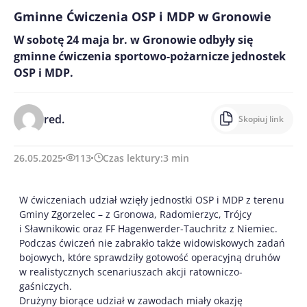
Gminne Ćwiczenia OSP i MDP w Gronowie
W sobotę 24 maja br. w Gronowie odbyły się
gminne ćwiczenia sportowo-pożarnicze jednostek
OSP i MDP.
red.
Skopiuj link
26.05.2025
113
Czas lektury:
3
min
W ćwiczeniach udział wzięły jednostki OSP i MDP z terenu
Gminy Zgorzelec – z Gronowa, Radomierzyc, Trójcy
i Sławnikowic oraz FF Hagenwerder-Tauchritz z Niemiec.
Podczas ćwiczeń nie zabrakło także widowiskowych zadań
bojowych, które sprawdziły gotowość operacyjną druhów
w realistycznych scenariuszach akcji ratowniczo-
gaśniczych.
Drużyny biorące udział w zawodach miały okazję