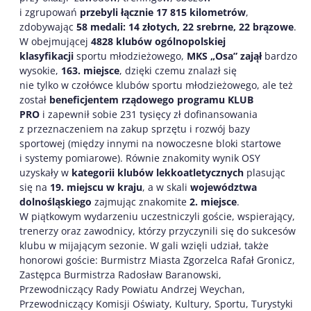
i zgrupowań
przebyli łącznie 17 815 kilometrów
,
zdobywając
58 medali: 14 złotych, 22 srebrne, 22 brązowe
.
W obejmującej
4828 klubów ogólnopolskiej
klasyfikacji
sportu młodzieżowego,
MKS „Osa” zajął
bardzo
wysokie,
163. miejsce
, dzięki czemu znalazł się
nie tylko w czołówce klubów sportu młodzieżowego, ale też
został
beneficjentem rządowego programu KLUB
PRO
i zapewnił sobie 231 tysięcy zł dofinansowania
z przeznaczeniem na zakup sprzętu i rozwój bazy
sportowej (między innymi na nowoczesne bloki startowe
i systemy pomiarowe). Równie znakomity wynik OSY
uzyskały w
kategorii klubów lekkoatletycznych
plasując
się na
19. miejscu w kraju
, a w skali
województwa
dolnośląskiego
zajmując znakomite
2. miejsce
.
W piątkowym wydarzeniu uczestniczyli goście, wspierający,
trenerzy oraz zawodnicy, którzy przyczynili się do sukcesów
klubu w mijającym sezonie. W gali wzięli udział, także
honorowi goście: Burmistrz Miasta Zgorzelca Rafał Gronicz,
Zastępca Burmistrza Radosław Baranowski,
Przewodniczący Rady Powiatu Andrzej Weychan,
Przewodniczący Komisji Oświaty, Kultury, Sportu, Turystyki