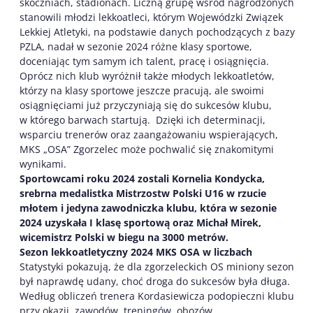
skoczniach, stadionach. Liczną grupę wśród nagrodzonych
stanowili młodzi lekkoatleci, którym Wojewódzki Związek
Lekkiej Atletyki, na podstawie danych pochodzących z bazy
PZLA, nadał w sezonie 2024 różne klasy sportowe,
doceniając tym samym ich talent, pracę i osiągnięcia.
Oprócz nich klub wyróżnił także młodych lekkoatletów,
którzy na klasy sportowe jeszcze pracują, ale swoimi
osiągnięciami już przyczyniają się do sukcesów klubu,
w którego barwach startują. Dzięki ich determinacji,
wsparciu trenerów oraz zaangażowaniu wspierających,
MKS „OSA” Zgorzelec może pochwalić się znakomitymi
wynikami.
Sportowcami roku 2024 zostali Kornelia Kondycka,
srebrna medalistka Mistrzostw Polski U16 w rzucie
młotem i jedyna zawodniczka klubu, która w sezonie
2024 uzyskała I klasę sportową oraz Michał Mirek,
wicemistrz Polski w biegu na 3000 metrów.
Sezon lekkoatletyczny 2024 MKS OSA w liczbach
Statystyki pokazują, że dla zgorzeleckich OS miniony sezon
był naprawdę udany, choć droga do sukcesów była długa.
Według obliczeń trenera Kordasiewicza podopieczni klubu
przy okazji zawodów, treningów, obozów