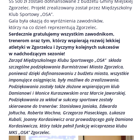
55 500 zł zostało dofinansowane z budżetu Gminy Miejskiej
Zgorzelec. Projekt zrealizowany został przez Międzyszkolny
Klub Sportowy „OSA”.
Gala była okazją do wyróżnienia zawodników,
którzy na co dzień reprezentują Zgorzelec.
Serdecznie gratulujemy wszystkim zawodnikom,
trenerom oraz tym, którzy wspierają rozwój lekkiej
atletyki w Zgorzelcu i życzymy kolejnych sukcesów
w nadchodzącym sezonie!
Zarząd Międzyszkolnego Klubu Sportowego „OSA” składa
szczególne podziękowania Burmistrzowi Miasta Zgorzelca,
ponieważ dzięki dofinansowaniu z budżetu miasta, wszystkie
imponujące osiągnięcia, były możliwe do zrealizowania.
Podziękowania zostały także złożone wspierającym klub
Damianowi i Monice Kuraszewskim oraz Marcie Jaworskiej.
Podziękowania za wkład w sukcesy sportowe zostały
skierowane do trenerów: Stanisława Janiaka, Edwarda
Jołtucha, Roberta Wochna, Grzegorza Piaseckiego, Łukasza
Kubali, Joanny Kordasiewicz oraz prowadzącego galę Damiana
Kordasiewicza, który także pełnił funkcję wiceprezesa klubu
MKS „OSA” Zgorzelec.