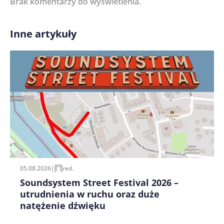
Brak komentarzy do wyświetlenia.
Imię/ Nick*
Inne artykuły
Treść komentarza*
Zapamiętaj moje dane w tej przeglądarce podczas
pisania kolejnych komentarzy.
05.08.2026
|
red.
Soundsystem Street Festival 2026 –
utrudnienia w ruchu oraz duże
natężenie dźwięku