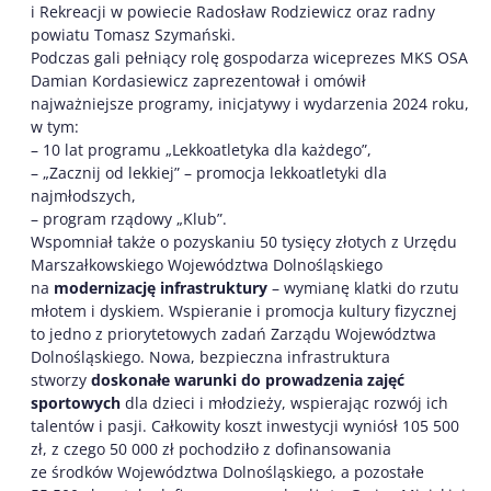
i Rekreacji w powiecie Radosław Rodziewicz oraz radny
powiatu Tomasz Szymański.
Podczas gali pełniący rolę gospodarza wiceprezes MKS OSA
Damian Kordasiewicz zaprezentował i omówił
najważniejsze programy, inicjatywy i wydarzenia 2024 roku,
w tym:
– 10 lat programu „Lekkoatletyka dla każdego”,
– „Zacznij od lekkiej” – promocja lekkoatletyki dla
najmłodszych,
– program rządowy „Klub”.
Wspomniał także o pozyskaniu 50 tysięcy złotych z Urzędu
Marszałkowskiego Województwa Dolnośląskiego
na
modernizację infrastruktury
– wymianę klatki do rzutu
młotem i dyskiem. Wspieranie i promocja kultury fizycznej
to jedno z priorytetowych zadań Zarządu Województwa
Dolnośląskiego. Nowa, bezpieczna infrastruktura
stworzy
doskonałe warunki do prowadzenia zajęć
sportowych
dla dzieci i młodzieży, wspierając rozwój ich
talentów i pasji. Całkowity koszt inwestycji wyniósł 105 500
zł, z czego 50 000 zł pochodziło z dofinansowania
ze środków Województwa Dolnośląskiego, a pozostałe