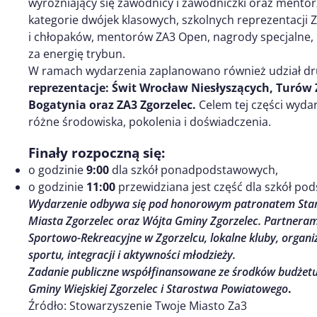
wyróżniający się zawodnicy i zawodniczki oraz mentor
kategorie dwójek klasowych, szkolnych reprezentacji 
i chłopaków, mentorów ZA3 Open, nagrody specjalne, 
za energię trybun.
W ramach wydarzenia zaplanowano również udział dr
reprezentacje: Świt Wrocław Niesłyszących, Turów Z
Bogatynia oraz ZA3 Zgorzelec.
Celem tej części wydar
różne środowiska, pokolenia i doświadczenia.
Finały rozpoczną się:
o godzinie
9:00
dla szkół ponadpodstawowych,
o godzinie
11:00
przewidziana jest część dla szkół po
Wydarzenie odbywa się pod honorowym patronatem Staro
Miasta Zgorzelec oraz Wójta Gminy Zgorzelec. Partnera
Sportowo-Rekreacyjne w Zgorzelcu, lokalne kluby, organi
sportu, integracji i aktywności młodzieży.
Zadanie publiczne współfinansowane ze środków budżetu 
Gminy Wiejskiej Zgorzelec i Starostwa Powiatowego
.
Źródło: Stowarzyszenie Twoje Miasto Za3