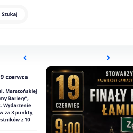
Szukaj
19 czerwca
l. Maratońskiej
my Bariery”,
3. Wydarzenie
w za 3 punkty,
estników z 10