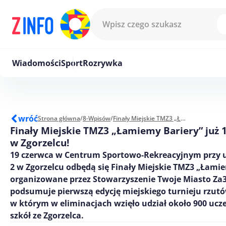
Przejdź do treści
Wiadomości
Sport
Rozrywka
wróć
Strona główna
/
8-Wpisów
/
Finały Miejskie TMZ3 „Łamiemy Bariery” już 19 czerwca w Zgorzelcu!
Finały Miejskie TMZ3 „Łamiemy Bariery” już 
w Zgorzelcu!
19 czerwca w Centrum Sportowo-Rekreacyjnym przy u
2 w Zgorzelcu odbędą się Finały Miejskie TMZ3 „Łamie
organizowane przez Stowarzyszenie Twoje Miasto Za
podsumuje pierwszą edycję miejskiego turnieju rzutó
w którym w eliminacjach wzięło udział około 900 ucz
szkół ze Zgorzelca.