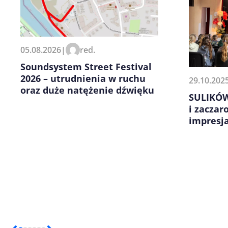
Zapamiętaj moje dane w tej pr
05.08.2026
|
red.
kolejnych komentarzy.
Soundsystem Street Festival
2026 – utrudnienia w ruchu
29.10.202
oraz duże natężenie dźwięku
SULIKÓW
i zaczar
impresj