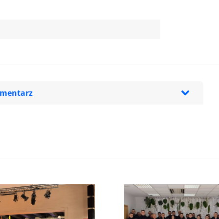
omentarz