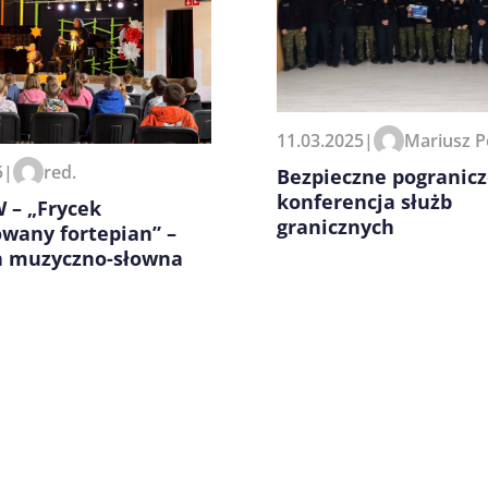
zeglądarce podczas pisania
11.03.2025
|
Mariusz P
5
|
red.
Bezpieczne pogranicz
konferencja służb
 – „Frycek
granicznych
owany fortepian” –
a muzyczno-słowna