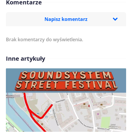
Komentarze
Napisz komentarz
Brak komentarzy do wyświetlenia.
Imię/ Nick*
Inne artykuły
Treść komentarza*
Zapamiętaj moje dane w tej przeglądarce podczas
pisania kolejnych komentarzy.