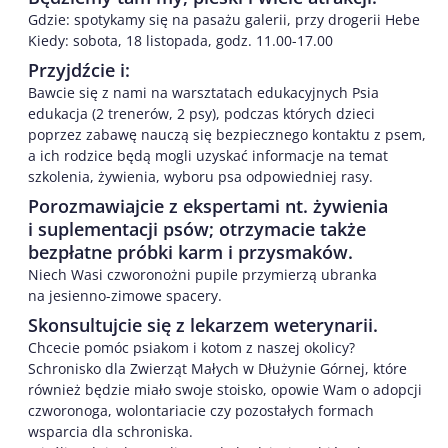
Gdzie: spotykamy się na pasażu galerii, przy drogerii Hebe
Kiedy: sobota, 18 listopada, godz. 11.00-17.00
Przyjdźcie i:
Bawcie się z nami na warsztatach edukacyjnych Psia
edukacja (2 trenerów, 2 psy), podczas których dzieci
poprzez zabawę nauczą się bezpiecznego kontaktu z psem,
a ich rodzice będą mogli uzyskać informacje na temat
szkolenia, żywienia, wyboru psa odpowiedniej rasy.
Porozmawiajcie z ekspertami nt. żywienia
i suplementacji psów; otrzymacie także
bezpłatne próbki karm i przysmaków.
Niech Wasi czworonożni pupile przymierzą ubranka
na jesienno-zimowe spacery.
Skonsultujcie się z lekarzem weterynarii.
Chcecie pomóc psiakom i kotom z naszej okolicy?
Schronisko dla Zwierząt Małych w Dłużynie Górnej, które
również będzie miało swoje stoisko, opowie Wam o adopcji
czworonoga, wolontariacie czy pozostałych formach
wsparcia dla schroniska.