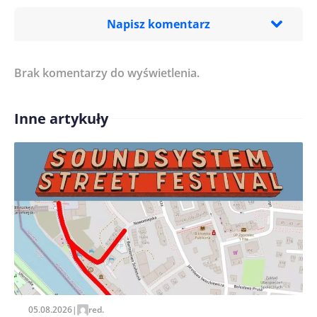
Napisz komentarz
Brak komentarzy do wyświetlenia.
Imię/ Nick*
Inne artykuły
Treść komentarza*
Zapamiętaj moje dane w tej przeglądarce podczas
pisania kolejnych komentarzy.
05.08.2026
|
red.