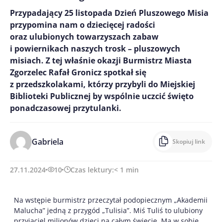
Przypadający 25 listopada Dzień Pluszowego Misia
przypomina nam o dziecięcej radości
oraz ulubionych towarzyszach zabaw
i powiernikach naszych trosk – pluszowych
misiach. Z tej właśnie okazji Burmistrz Miasta
Zgorzelec Rafał Gronicz spotkał się
z przedszkolakami, którzy przybyli do Miejskiej
Biblioteki Publicznej by wspólnie uczcić święto
ponadczasowej przytulanki.
Gabriela
Skopiuj link
27.11.2024
10
Czas lektury:
< 1
min
Na wstępie burmistrz przeczytał podopiecznym „Akademii
Malucha” jedną z przygód „Tulisia”. Miś Tuliś to ulubiony
przyjaciel milionów dzieci na całym świecie. Ma w sobie