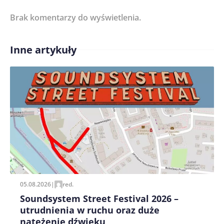
Brak komentarzy do wyświetlenia.
Imię/ Nick*
Inne artykuły
Treść komentarza*
Zapamiętaj moje dane w tej przeglądarce podczas
pisania kolejnych komentarzy.
05.08.2026
|
red.
Soundsystem Street Festival 2026 –
utrudnienia w ruchu oraz duże
natężenie dźwięku