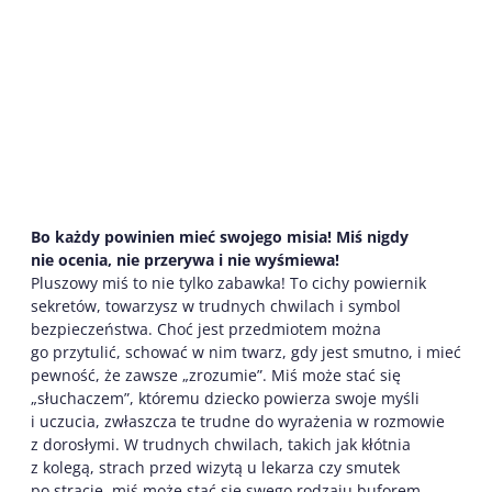
Bo każdy powinien mieć swojego misia!
Miś nigdy
nie ocenia, nie przerywa i nie wyśmiewa!
Pluszowy miś to nie tylko zabawka! To cichy powiernik
sekretów, towarzysz w trudnych chwilach i symbol
bezpieczeństwa. Choć jest przedmiotem można
go przytulić, schować w nim twarz, gdy jest smutno, i mieć
pewność, że zawsze „zrozumie”. Miś może stać się
„słuchaczem”, któremu dziecko powierza swoje myśli
i uczucia, zwłaszcza te trudne do wyrażenia w rozmowie
z dorosłymi. W trudnych chwilach, takich jak kłótnia
z kolegą, strach przed wizytą u lekarza czy smutek
po stracie, miś może stać się swego rodzaju buforem