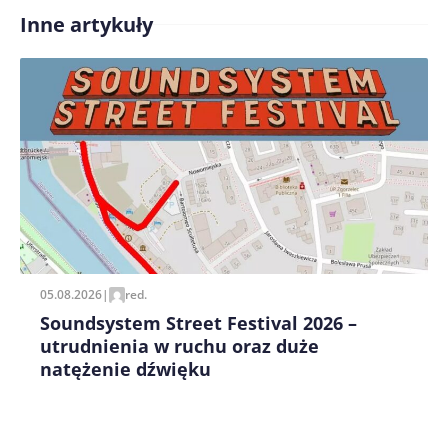
Inne artykuły
Treść komentarza*
Zapamiętaj moje dane w tej przeglądarce podczas
pisania kolejnych komentarzy.
05.08.2026
|
red.
Soundsystem Street Festival 2026 –
utrudnienia w ruchu oraz duże
natężenie dźwięku