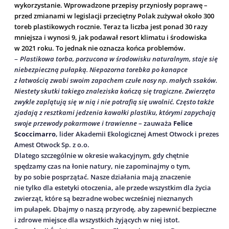
wykorzystanie. Wprowadzone przepisy przyniosły poprawę –
przed zmianami w legislacji przeciętny Polak zużywał około 300
toreb plastikowych rocznie. Teraz ta liczba jest ponad 30 razy
mniejsza i wynosi 9, jak podawał resort klimatu i środowiska
w 2021 roku. To jednak nie oznacza końca problemów.
–
Plastikowa torba, porzucona w środowisku naturalnym, staje się
niebezpieczną pułapką. Niepozorna torebka po kanapce
z łatwością zwabi swoim zapachem czułe nosy np. małych ssaków.
Niestety skutki takiego znaleziska kończą się tragiczne. Zwierzęta
zwykle zaplątują się
w nią i nie potrafią się uwolnić. Często także
zjadają z resztkami jedzenia kawałki plastiku, którymi zapychają
swoje przewody pokarmowe i trawienne
– zauważa
Felice
Scoccimarro
, lider Akademii Ekologicznej Amest Otwock i prezes
Amest Otwock Sp. z o.o.
Dlatego szczególnie w okresie wakacyjnym, gdy chętnie
spędzamy czas na łonie natury, nie zapominajmy o tym,
by po sobie posprzątać. Nasze działania mają znaczenie
nie tylko dla estetyki otoczenia, ale przede wszystkim dla życia
zwierząt, które są bezradne wobec wcześniej nieznanych
im pułapek. Dbajmy o naszą przyrodę, aby zapewnić bezpieczne
i zdrowe miejsce dla wszystkich żyjących w niej istot.