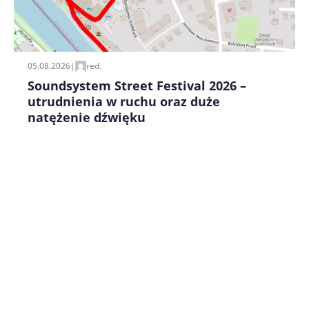
Zapamiętaj moje dane w tej przeglądarce podczas
pisania kolejnych komentarzy.
05.08.2026
|
red.
Soundsystem Street Festival 2026 –
utrudnienia w ruchu oraz duże
natężenie dźwięku