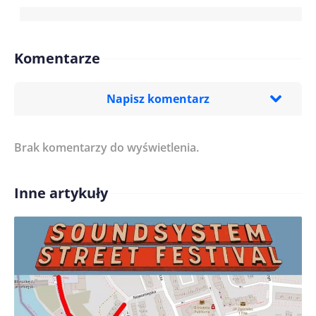
Komentarze
Napisz komentarz
Brak komentarzy do wyświetlenia.
Imię/ Nick*
Inne artykuły
Treść komentarza*