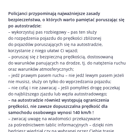
P
olicjanci przypominają najważniejsze zasady
bezpieczeństwa, o których warto pamiętać poruszając się
po autostradzie:
– wykorzystuj pas rozbiegowy – pas ten służy
do rozpędzenia pojazdu do prędkości zbliżonej
do pojazdów poruszających się na autostradzie,
korzystanie z niego ułatwi Ci wjazd;
– poruszaj się z bezpieczną prędkością, dostosowaną
do warunków panujących na drodze, tj. do natężenia ruchu
oraz warunków atmosferycznych;
– jedź prawym pasem ruchu – nie jedź lewym pasem jeżeli
nie musisz, służy on tylko do wyprzedzania pojazdu;
– nie cofaj i nie zawracaj – jeśli pomyliłeś drogę poczekaj
do najbliższego zjazdu lub węzła autostradowego;
– na autostradzie również występują ograniczenia
prędkości,
nie zawsze dopuszczalna prędkość dla
samochodu osobowego wynosi 140 km/h !
– zwracaj uwagę na wiadomości przekazywane
za pośrednictwem tablic informacyjnych – dzięki nim
będziesz wiedział czy na wybranej przez Ciebie trasie