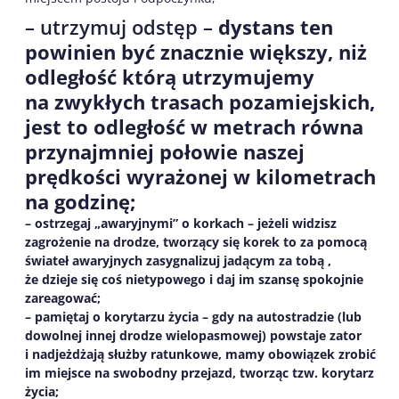
– utrzymuj odstęp –
dystans ten
powinien być znacznie większy, niż
odległość którą utrzymujemy
na zwykłych trasach pozamiejskich,
jest to odległość w metrach równa
przynajmniej połowie naszej
prędkości wyrażonej w kilometrach
na godzinę;
– ostrzegaj „awaryjnymi” o korkach –
jeżeli widzisz
zagrożenie na drodze, tworzący się korek to za pomocą
świateł awaryjnych zasygnalizuj jadącym za tobą
,
że dzieje się coś nietypowego i
daj im
szansę spokojnie
zareagować;
–
pamiętaj o
korytarz
u
życia – gdy na
autostradzie
(lub
dowolnej innej drodze wielopasmowej) powstaje zator
i nadjeżdżają służby ratunkowe, mamy obowiązek zrobić
im miejsce na swobodny przejazd, tworząc tzw. korytarz
życia;