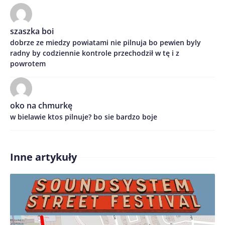
Imię/ Nick*
szaszka boi
dobrze ze miedzy powiatami nie pilnuja bo pewien byly
Treść komentarza*
radny by codziennie kontrole przechodził w tę i z
powrotem
oko na chmurkę
w bielawie ktos pilnuje? bo sie bardzo boje
Zapamiętaj moje dane w tej przeglądarce podczas
pisania kolejnych komentarzy.
Inne artykuły