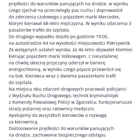
prędkości do warunków panujących na drodze, w wyniku
czego zjechał na przeciwległy pas ruchu i doprowadził
do zderzenia czołowego z pojazdem marki Mercedes,
którym kierował 48-letni mężczyzna. W wyniku zdarzenia 3
pasażerów trafiło do szpitala.
Do drugiego wypadku doszło po godzinie 19:00,
na autostradzie A4 na wysokości miejscowości Pokrzywnik.
Ze wstępnych ustaleń wynika, że 46-letni obywatel Niemiec
kierując pojazdem marki Volkswagen, z nieustalonej
na chwilę obecną przyczyny uderzył w barierę
energochłonną, w wyniku czego pojazd przewrócił się
na bok. Kierowca wraz z dwiema pasażerkami trafił
do szpitala.
Na miejscu obu zdarzeń drogowych pracowali policjanci
z Wydziału Ruchu Drogowego, technik kryminalistyki
z Komendy Powiatowej Policji w Zgorzelcu, funkcjonariusze
straży pożarnej oraz ratownicy medyczni.
Apelujemy do wszystkich kierowców o rozwagę
za kierownicą.
Dostosowanie prędkości do warunków panujących
na drodze, zachowanie bezpiecznego odstępu