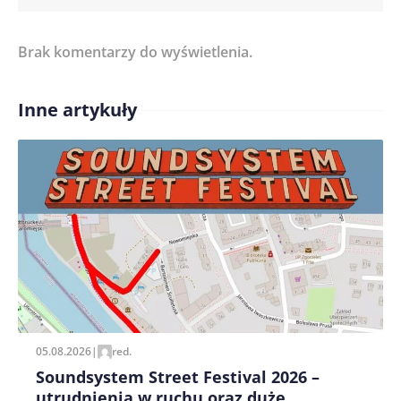
Brak komentarzy do wyświetlenia.
Imię/ Nick*
Inne artykuły
Treść komentarza*
Zapamiętaj moje dane w tej przeglądarce podczas
pisania kolejnych komentarzy.
05.08.2026
|
red.
Soundsystem Street Festival 2026 –
utrudnienia w ruchu oraz duże