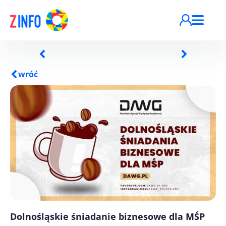
Przejdź do treści
wróć
Dolnośląskie śniadanie biznesowe dla MŚP