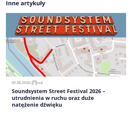
Inne artykuły
Treść komentarza*
Zapamiętaj moje dane w tej przeglądarce podczas
pisania kolejnych komentarzy.
05.08.2026
|
red.
Soundsystem Street Festival 2026 –
utrudnienia w ruchu oraz duże
natężenie dźwięku