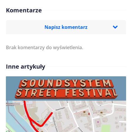
Komentarze
Napisz komentarz
Brak komentarzy do wyświetlenia.
Imię/ Nick*
Inne artykuły
Treść komentarza*
Zapamiętaj moje dane w tej przeglądarce podczas
pisania kolejnych komentarzy.