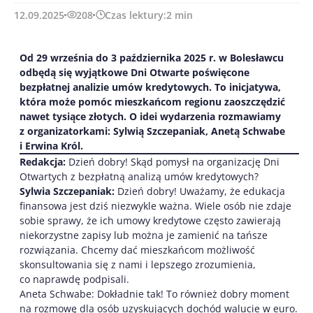
12.09.2025
208
Czas lektury:
2
min
Od 29 września do 3 października 2025 r. w Bolesławcu
odbędą się wyjątkowe Dni Otwarte poświęcone
bezpłatnej analizie umów kredytowych. To inicjatywa,
która może pomóc mieszkańcom regionu zaoszczędzić
nawet tysiące złotych. O idei wydarzenia rozmawiamy
z organizatorkami: Sylwią Szczepaniak, Anetą Schwabe
i Erwina Król.
Redakcja:
Dzień dobry! Skąd pomysł na organizację Dni
Otwartych z bezpłatną analizą umów kredytowych?
Sylwia Szczepaniak:
Dzień dobry! Uważamy, że edukacja
finansowa jest dziś niezwykle ważna. Wiele osób nie zdaje
sobie sprawy, że ich umowy kredytowe często zawierają
niekorzystne zapisy lub można je zamienić na tańsze
rozwiązania. Chcemy dać mieszkańcom możliwość
skonsultowania się z nami i lepszego zrozumienia,
co naprawdę podpisali.
Aneta Schwabe: Dokładnie tak! To również dobry moment
na rozmowę dla osób uzyskujących dochód walucie w euro.