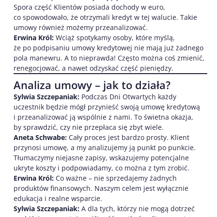
Spora część Klientów posiada dochody w euro,
co spowodowało, że otrzymali kredyt w tej walucie. Takie
umowy również możemy przeanalizować.
Erwina Król:
Wciąż spotykamy osoby, które myślą,
że po podpisaniu umowy kredytowej nie mają już żadnego
pola manewru. A to nieprawda! Często można coś zmienić,
renegocjować, a nawet odzyskać część pieniędzy.
Analiza umowy – jak to działa?
Sylwia Szczepaniak:
Podczas Dni Otwartych każdy
uczestnik będzie mógł przynieść swoją umowę kredytową
i przeanalizować ją wspólnie z nami. To świetna okazja,
by sprawdzić, czy nie przepłaca się zbyt wiele.
Aneta Schwabe:
Cały proces jest bardzo prosty. Klient
przynosi umowę, a my analizujemy ją punkt po punkcie.
Tłumaczymy niejasne zapisy, wskazujemy potencjalne
ukryte koszty i podpowiadamy, co można z tym zrobić.
Erwina Król:
Co ważne – nie sprzedajemy żadnych
produktów finansowych. Naszym celem jest wyłącznie
edukacja i realne wsparcie.
Sylwia Szczepaniak:
A dla tych, którzy nie mogą dotrzeć