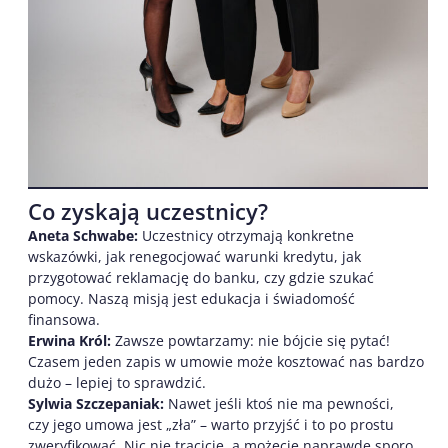
Co zyskają uczestnicy?
Aneta Schwabe:
Uczestnicy otrzymają konkretne
wskazówki, jak renegocjować warunki kredytu, jak
przygotować reklamację do banku, czy gdzie szukać
pomocy. Naszą misją jest edukacja i świadomość
finansowa.
Erwina Król:
Zawsze powtarzamy: nie bójcie się pytać!
Czasem jeden zapis w umowie może kosztować nas bardzo
dużo – lepiej to sprawdzić.
Sylwia Szczepaniak:
Nawet jeśli ktoś nie ma pewności,
czy jego umowa jest „zła” – warto przyjść i to po prostu
zweryfikować. Nic nie tracicie, a możecie naprawdę sporo