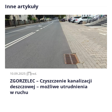
Inne artykuły
Treść komentarza*
Zapamiętaj moje dane w tej przeglądarce podczas
pisania kolejnych komentarzy.
10.09.2025
|
red.
ZGORZELEC – Czyszczenie kanalizacji
deszczowej – możliwe utrudnienia
w ruchu